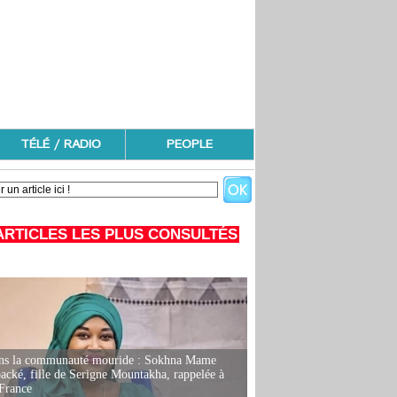
TÉLÉ / RADIO
PEOPLE
ARTICLES LES PLUS CONSULTÉS
ans la communauté mouride : Sokhna Mame
ké, fille de Serigne Mountakha, rappelée à
France