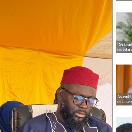
Déclarat
les retar
Assemblé
de la ses