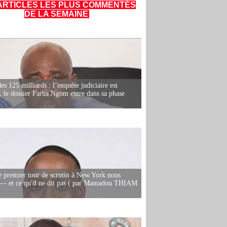
ARTICLES LES PLUS COMMENTÉS
DE LA SEMAINE
es 125 milliards : l’enquête judiciaire est
, le dossier Farba Ngom entre dans sa phase
e premier tour de scrutin à New York nous
— et ce qu'il ne dit pas ( par Mamadou THIAM