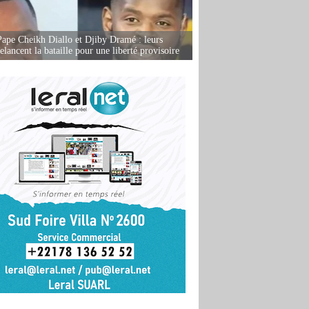
Pape Cheikh Diallo et Djiby Dramé : leurs
elancent la bataille pour une liberté provisoire