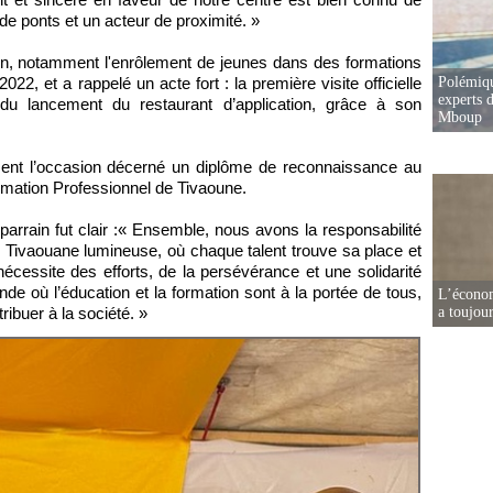
e ponts et un acteur de proximité. »
rain, notamment l'enrôlement de jeunes dans des formations
022, et a rappelé un acte fort : la première visite officielle
Polémiqu
experts d
du lancement du restaurant d’application, grâce à son
Mboup
ent l’occasion décerné un diplôme de reconnaissance au
rmation Professionnel de Tivaoune.
rrain fut clair :« Ensemble, nous avons la responsabilité
e Tivaouane lumineuse, où chaque talent trouve sa place et
écessite des efforts, de la persévérance et une solidarité
nde où l’éducation et la formation sont à la portée de tous,
L’écono
ibuer à la société. »
a toujou