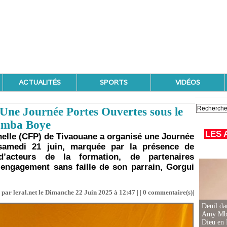
ACTUALITÉS
SPORTS
VIDÉOS
Une Journée Portes Ouvertes sous le
amba Boye
LES 
elle (CFP) de Tivaouane a organisé une Journée
samedi 21 juin, marquée par la présence de
d’acteurs de la formation, de partenaires
 l’engagement sans faille de son parrain, Gorgui
 par leral.net le Dimanche 22 Juin 2025 à 12:47 | |
0
commentaire(s)|
Deuil d
Amy Mbac
Dieu en 