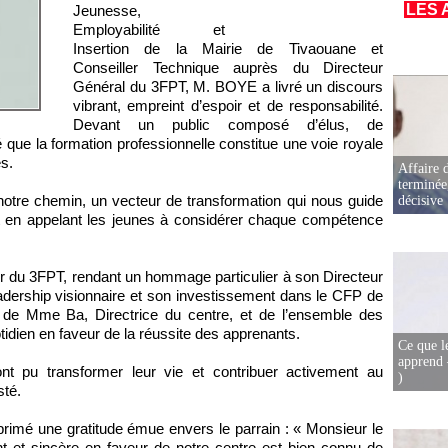
LES 
Jeunesse,
Employabilité et
Insertion de la Mairie de Tivaouane et
Conseiller Technique auprès du Directeur
Général du 3FPT, M. BOYE a livré un discours
vibrant, empreint d’espoir et de responsabilité.
Devant un public composé d’élus, de
lé que la formation professionnelle constitue une voie royale
es.
Affaire d
terminée
 notre chemin, un vecteur de transformation qui nous guide
décisive
tout en appelant les jeunes à considérer chaque compétence
ur du 3FPT, rendant un hommage particulier à son Directeur
dership visionnaire et son investissement dans le CFP de
il de Mme Ba, Directrice du centre, et de l’ensemble des
idien en faveur de la réussite des apprenants.
Ce que l
apprend 
 pu transformer leur vie et contribuer activement au
)
sté.
rimé une gratitude émue envers le parrain : « Monsieur le
t et sincère en faveur de notre centre est bien connu de