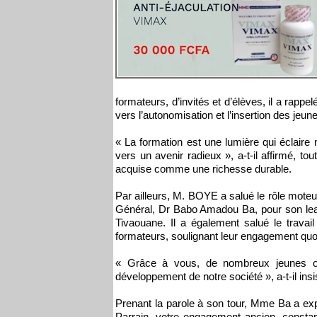
formateurs, d’invités et d’élèves, il a rappe
vers l’autonomisation et l’insertion des jeun
« La formation est une lumière qui éclaire
vers un avenir radieux », a-t-il affirmé, 
acquise comme une richesse durable.
Par ailleurs, M. BOYE a salué le rôle mote
Général, Dr Babo Amadou Ba, pour son lea
Tivaouane. Il a également salué le trava
formateurs, soulignant leur engagement quot
« Grâce à vous, de nombreux jeunes ont
développement de notre société », a-t-il insi
Prenant la parole à son tour, Mme Ba a exp
Parrain, votre engagement ancien, constan