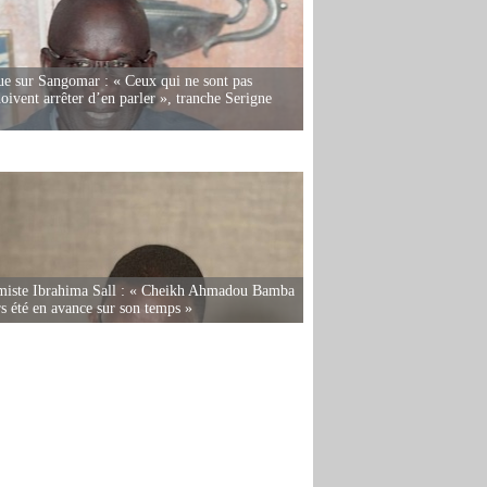
e sur Sangomar : « Ceux qui ne sont pas
oivent arrêter d’en parler », tranche Serigne
miste Ibrahima Sall : « Cheikh Ahmadou Bamba
rs été en avance sur son temps »