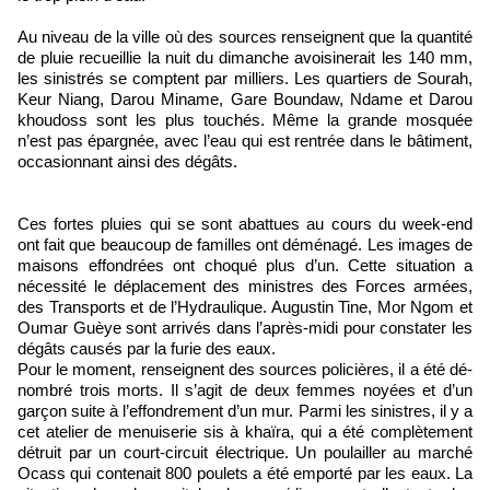
Au niveau de la ville où des sources renseignent que la quantité
de pluie recueillie la nuit du dimanche avoisinerait les 140 mm,
les sinistrés se comptent par milliers. Les quartiers de Sourah,
Keur Niang, Darou Miname, Gare Bou­ndaw, Ndame et Darou
khoudoss sont les plus touchés. Même la grande mosquée
n’est pas épargnée, avec l’eau qui est rentrée dans le bâtiment,
occasionnant ainsi des dégâts.
Ces fortes pluies qui se sont abattues au cours du week-end
ont fait que beaucoup de familles ont déménagé. Les images de
maisons effondrées ont choqué plus d’un. Cette situation a
nécessité le déplacement des ministres des Forces armées,
des Transports et de l’Hy­draulique. Augustin Tine, Mor Ngom et
Oumar Guèye sont arrivés dans l’après-midi pour constater les
dégâts causés par la furie des eaux.
Pour le moment, renseignent des sources policières, il a été dé­
nombré trois morts. Il s’agit de deux femmes noyées et d’un
garçon suite à l’effondrement d’un mur. Parmi les sinistres, il y a
cet atelier de menuiserie sis à khaïra, qui a été complètement
détruit par un court-circuit électrique. Un poulailler au marché
Ocass qui contenait 800 poulets a été emporté par les eaux. La