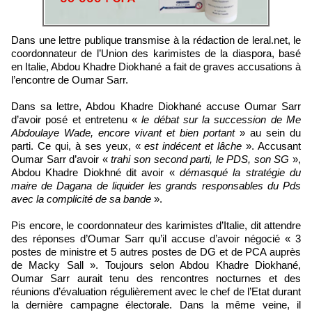
Dans une lettre publique transmise à la rédaction de leral.net, le
coordonnateur de l’Union des karimistes de la diaspora, basé
en Italie, Abdou Khadre Diokhané a fait de graves accusations à
l’encontre de Oumar Sarr.
Dans sa lettre, Abdou Khadre Diokhané accuse Oumar Sarr
d’avoir posé et entretenu «
le débat sur la succession de Me
Abdoulaye Wade, encore vivant et bien portant
» au sein du
parti. Ce qui, à ses yeux, «
est indécent et lâche
». Accusant
Oumar Sarr d’avoir «
trahi son second parti, le PDS, son SG
»,
Abdou Khadre Diokhné dit avoir «
démasqué la stratégie du
maire de Dagana de liquider les grands responsables du Pds
avec la complicité de sa bande
».
Pis encore, le coordonnateur des karimistes d’Italie, dit attendre
des réponses d’Oumar Sarr qu’il accuse d’avoir négocié « 3
postes de ministre et 5 autres postes de DG et de PCA auprès
de Macky Sall ». Toujours selon Abdou Khadre Diokhané,
Oumar Sarr aurait tenu des rencontres nocturnes et des
réunions d’évaluation régulièrement avec le chef de l’Etat durant
la dernière campagne électorale. Dans la même veine, il