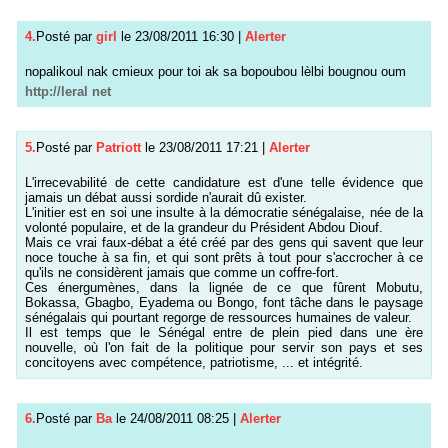
4.
Posté par
girl
le 23/08/2011 16:30
|
Alerter
nopalikoul nak cmieux pour toi ak sa bopoubou lèlbi bougnou oum
http://leral net
5.
Posté par
Patriott
le 23/08/2011 17:21
|
Alerter
L'irrecevabilité de cette candidature est d'une telle évidence que
jamais un débat aussi sordide n'aurait dû exister.
L'initier est en soi une insulte à la démocratie sénégalaise, née de la
volonté populaire, et de la grandeur du Président Abdou Diouf.
Mais ce vrai faux-débat a été créé par des gens qui savent que leur
noce touche à sa fin, et qui sont prêts à tout pour s'accrocher à ce
qu'ils ne considèrent jamais que comme un coffre-fort.
Ces énergumènes, dans la lignée de ce que fûrent Mobutu,
Bokassa, Gbagbo, Eyadema ou Bongo, font tâche dans le paysage
sénégalais qui pourtant regorge de ressources humaines de valeur.
Il est temps que le Sénégal entre de plein pied dans une ère
nouvelle, où l'on fait de la politique pour servir son pays et ses
concitoyens avec compétence, patriotisme, ... et intégrité.
6.
Posté par
Ba
le 24/08/2011 08:25
|
Alerter