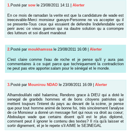
1.
Posté par
sow
le 23/08/2011 14:11
|
Alerter
En ce mois de ramadan la verite est que la candidature de wade est
ireecevable-Merci monsieur gueuye-Personne ne va accepter qu il
se presente-Tous ceux qui essaient de defendre lindefendable vont
perir avec ce vieux guenon qui na dautre solution qu a corrompre
des lutteurs et soi disant marabout
2.
Posté par
moukhamssa
le 23/08/2011 16:08
|
Alerter
C'est claire comme l'eau de roche et je pense qu'il y aura pas
commentaires à ce sujet parce que techniquement la contradiction
ne peut pas etre apporter.salam pour le sènègal et le monde.
3.
Posté par
Mounirou NDAO
le 23/08/2011 16:09
|
Alerter
Alhamdoulilahi rabil halamina; Rendons grace à DIEU qui a doté le
senegal de granbds hommes et de bons citoyens patriotes qui
mettent toujours l'interet du pays au devant de la scène, je pense
que pour tout homme animé de bonne foi, très sincèrement l'analyse
de ce Monsieur a donné un message fort qui nous va droit au coeur;
Abdoulaye wade que certains disent qu'il est le plus diplomé,
comment peut il ignorer le contenu des textes? Il n'a qu'à laisser et
sortir dignement, et je le repete s'il AIME le SE3NEGAL