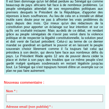
Il est bien dommage qu'un tel débat perdure au Sénégal qui comme
beaucoup de pays africains fait face à de nombreux problèmes. Le
peuple sénégalais attendait de ses responsables politiqiues aux
premiers desquels le Président de la République, d'apporter des
réponses à leurs souffrances. Au lieu de cela on a installé un débat
inutile sans doute pour ne pas à affronter les vrais problèmes du
pays depuis des mois. Qui mieux qu'un des rédacteurs de la
constitution pour apporter un éclairage sur leur intention et sur ce
qu'ils ont souhaité instaurer. Mais au-delà de ce débat, en rendant
grâce au peuple sénégalais de n'avoir pas versé dans la violence
politique et de respecter la légalité constitutionnelle, la solution peut
et doit venir de l'actuel président. Celui-ci au terme de ce dernier
mandat se grandirait en quittant le pouvoir et en laissant le peuple
souverain choisir librement comme il l'a toujours fait celui qui
présidera à son destin, qui devra faire face aux nombreux défis du
pays. Le Président Wade après 12 ans de pouvoir devra céder la
place et éviter à son pays des troubles que ce même peuple s'est
gardé malgré quelques soubresauts en restant légaliste jusqu'au
bout. Le Sénégal qui s'est topujours honoré d'être un exemple sur ce
plan ne pas faire autrement.
Nouveau commentaire :
Nom * :
Adresse email (non publiée) * :