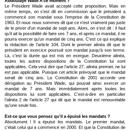
Abdoulaye Wade A ce moment ?
Le Président Wade avait accepté cette proposition. Mais en
même temps, on s’est dit en commission que le président a
commencé son mandat sous l’emprise de la Constitution de
1963. Et nous nous sommes dit que ce n’est vraiment pas juste
de le priver d’un mandat de sept ans. Alors, on s’est dit : il faut
qu’il ait la possibilité de faire ses 7 ans, et après ce mandat, il ne
pourra exercer qu’un mandat de cinq ans. C’est ce qui explique
la rédaction de l’article 104. Dont le premier alinéa dit que le
président en exercice poursuit son mandat jusqu’à son terme.
Là, c’est la durée qui est mis en exergue. Deuxième alinéa,
toutes les autres dispositions de la Constitution lui sont
applicables. Cela veut dire que l’article 27, alinéa premier, ne lui
est pas applicable. Puisque cet article prévoyait que le mandat
serait de cinq ans. La Constitution de 2001 accorde une
dérogation au Président Wade, qui pouvait ainsi exercer un
mandat de 7 ans. Mais immédiatement après toutes les
dispositions lui sont applicables. C’est-à-dire en particulier
l’alinéa 2 de l’article 27 qui dit que le mandat est renouvelable
qu’une seule fois.
Est-ce que vous pensez qu’il a épuisé les mandats ?
Absolument ! Il a épuisé les mandats. Le premier mandat,
c’était celui qui a commencé en 2000. Et que la Constitution de