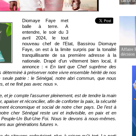
cas de no
Diomaye Faye met
balle à terre. A
entendre, le soir du 3
avril 2024, le tout
nouveau chef de l’Etat, Bassirou Diomaye
Faye, on est à la limite surpris par la tonalité
Affaire 
décision
tranquillisante de sa première adresse à la
nationale. Drapé d’un vêtement bien local, il
annonce : «
En tant que Chef suprême des
uis déterminé à préserver notre vivre ensemble hérité de nos
 seule patrie : le Sénégal, notre abri commun, que nous
 et ne finit pas avec nous
».
e, et je compte l’assumer pleinement, est de tendre la main
 apaiser et réconcilier, afin de conforter la paix, la sécurité
ement économique et social de notre cher pays. De l’est à
otre cher Sénégal reste uni et indivisible, en paix et en
Un Peuple-Un But-Une Foi. Nous le devons à nous-mêmes.
ns aux générations futures
».
e de citoyens redoutaient, plus à raison qu’à tort. Le parti