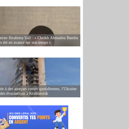
miste Ibrahima Sall : « Cheikh Ahmadou Bamba
rs été en avance sur son temps »
ée à des attaques russes quotidiennes, l'Ukraine
des évacuations à Kramatorsk