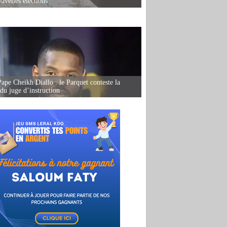
uvelles élections
Pape Cheikh Diallo : le Parquet conteste la
 du juge d’instruction