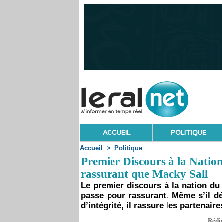
ACCUEIL
POLITIQUE
Accueil
>
Politique
Premier Discours à la Natio
rassurant que Macky Sall
Le premier discours à la nation du
passe pour rassurant. Même s’il dé
d’intégrité, il rassure les partenaire
Rédig