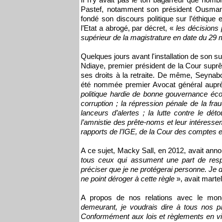
Pastef, notamment son président Ousmane 
fondé son discours politique sur l’éthique 
l’Etat a abrogé, par décret, «
les décisions 
supérieur de la magistrature en date du 29
Quelques jours avant l'installation de son
Ndiaye, premier président de la Cour suprê
ses droits à la retraite. De même, Seyna
été nommée premier Avocat général auprè
politique hardie de bonne gouvernance écon
corruption ; la répression pénale de la fraud
lanceurs d’alertes ; la lutte contre le dé
l’amnistie des prête-noms et leur intéresse
rapports de l’IGE, de la Cour des comptes 
A ce sujet, Macky Sall, en 2012, avait anno
tous ceux qui assument une part de respo
préciser que je ne protégerai personne. Je
ne point déroger à cette règle
», avait martel
A propos de nos relations avec le mo
demeurant, je voudrais dire à tous nos pa
Conformément aux lois et règlements en vigu