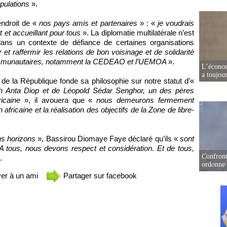
opulations
».
’endroit de «
nos pays amis et partenaires
» : «
je voudrais
 et accueillant pour tous
». La diplomatie multilatérale n’est
 dans un contexte de défiance de certaines organisations
 et raffermir les relations de bon voisinage et de solidarité
communautaires, notamment la CEDEAO et l’UEMOA
».
L’écono
a toujou
t de la République fonde sa philosophie sur notre statut d’«
eikh Anta Diop et de Léopold Sédar Senghor, un des pères
fricaine
», il avouera que «
nous demeurons fermement
africaine et la réalisation des objectifs de la Zone de libre-
ous horizons
», Bassirou Diomaye Faye déclaré qu’ils «
sont
A tous, nous devons respect et considération. Et de tous,
Confront
.
ordonne 
er à un ami
Partager sur facebook