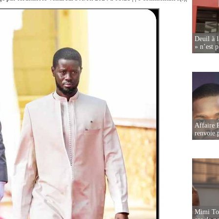
Deuil à 
» n’est p
Affaire P
renvoie p
Mimi Tou