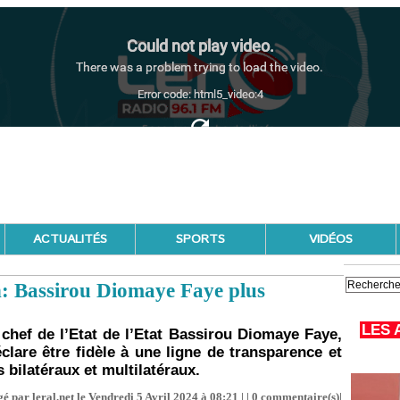
ACTUALITÉS
SPORTS
VIDÉOS
n: Bassirou Diomaye Faye plus
LES 
 chef de l’Etat de l’Etat Bassirou Diomaye Faye,
clare être fidèle à une ligne de transparence et
s bilatéraux et multilatéraux.
é par leral.net le Vendredi 5 Avril 2024 à 08:21 | |
0
commentaire(s)|