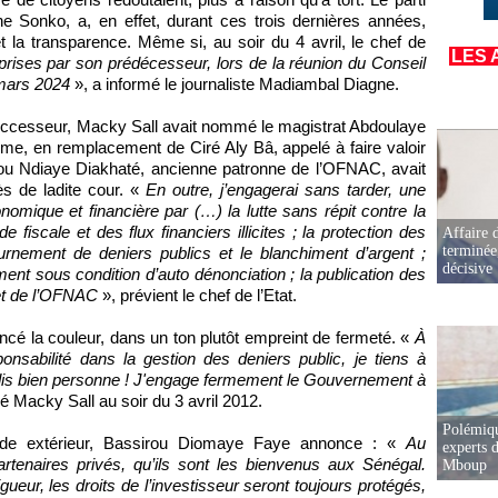
Sonko, a, en effet, durant ces trois dernières années,
et la transparence. Même si, au soir du 4 avril, le chef de
LES 
prises par son prédécesseur, lors de la réunion du Conseil
 mars 2024
», a informé le journaliste Madiambal Diagne.
 successeur, Macky Sall avait nommé le magistrat Abdoulaye
me, en remplacement de Ciré Aly Bâ, appelé à faire valoir
bou Ndiaye Diakhaté, ancienne patronne de l’OFNAC, avait
s de ladite cour. «
En outre, j’engagerai sans tarder, une
omique et financière par (…) la lutte sans répit contre la
e fiscale et des flux financiers illicites ; la protection des
Affaire d
terminée
tournement de deniers publics et le blanchiment d’argent ;
décisive
ment sous condition d’auto dénonciation ; la publication des
et de l’OFNAC
», prévient le chef de l’Etat.
ncé la couleur, dans un ton plutôt empreint de fermeté. «
À
nsabilité dans la gestion des deniers public, je tiens à
 dis bien personne ! J'engage fermement le Gouvernement à
é Macky Sall au soir du 3 avril 2012.
Polémiqu
nde extérieur, Bassirou Diomaye Faye annonce : «
Au
experts d
rtenaires privés, qu’ils sont les bienvenus aux Sénégal.
Mboup
eur, les droits de l’investisseur seront toujours protégés,