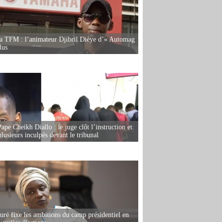
la TFM : l’animateur Djibril Dièye d’« Automag
lus
ape Cheikh Diallo : le juge clôt l’instruction et
lusieurs inculpés devant le tribunal
ré fixe les ambitions du camp présidentiel en