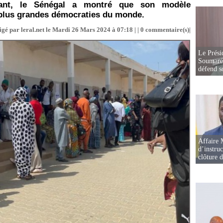
aisant, le Sénégal a montré que son modèle
 plus grandes démocraties du monde.
gé par leral.net le Mardi 26 Mars 2024 à 07:18 | |
0
commentaire(s)|
Le Prési
Soumaré 
défend s
Affaire 
d’instruc
clôture 