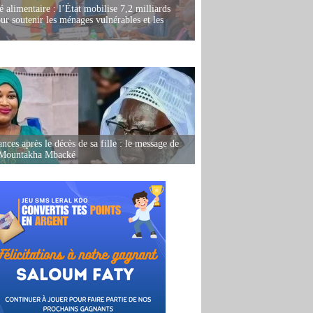
é alimentaire : l’État mobilise 7,2 milliards
r soutenir les ménages vulnérables et les
nces après le décès de sa fille : le message de
 Mountakha Mbacké