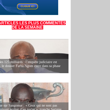
ARTICLES LES PLUS COMMENTÉS
DE LA SEMAINE
es 125 milliards : l’enquête judiciaire est
, le dossier Farba Ngom entre dans sa phase
e sur Sangomar : « Ceux qui ne sont pas
oivent arrêter d’en parler », tranche Serigne