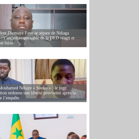
dent Diomaye Faye se sépare de Ndiaga
: l’ancien responsable de la DED réagit et
on bilan
Mouhamed Ndiaye « Sonko » : le juge
tion ordonne une liberté provisoire après la
de l’enquête