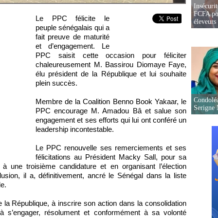
Insécurit
FCFA pou
Le PPC félicite le
éleveurs
peuple sénégalais qui a
fait preuve de maturité
et d’engagement. Le
PPC saisit cette occasion pour féliciter
chaleureusement M. Bassirou Diomaye Faye,
élu président de la République et lui souhaite
plein succès.
Condoléa
Membre de la Coalition Benno Book Yakaar, le
Serigne
PPC encourage M. Amadou Bâ et salue son
engagement et ses efforts qui lui ont conféré un
leadership incontestable.
Le PPC renouvelle ses remerciements et ses
félicitations au Président Macky Sall, pour sa
 à une troisième candidature et en organisant l’élection
lusion, il a, définitivement, ancré le Sénégal dans la liste
e.
a République, à inscrire son action dans la consolidation
et à s’engager, résolument et conformément à sa volonté