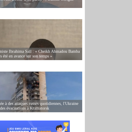
miste Ibrahima Sall : « Cheikh Ahmadou Bamba
rs été en avance sur son temps »
ée à des attaques russes quotidiennes, l'Ukraine
des évacuations à Kramatorsk