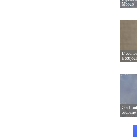
Mboup
L’écono
a toujou
Confront
ordonne 