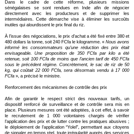
Dans le cadre de cette réforme, plusieurs missions
sénégalaises se sont rendues en Inde afin de négocier
directement avec les producteurs et de supprimer les
intermédiaires. Cette démarche vise à éliminer les surcoûts
inutiles qui alourdissent le prix final du riz.
À l’issue des négociations, le prix d’achat a été fixé entre 380 et
480 dollars la tonne, soit 240 FCfa le kilogramme. «
Nous avons
informé les consommateurs qu’une réduction des prix était
envisageable. Une proposition de 350 FCfa par kilo a été
retenue, soit 100 FCfa de moins que l’ancien tarif de 450 FCfa
sous le précédent régime. Concrètement, le sac de riz de 50
kg, qui coûtait 22 000 FCfa, sera désormais vendu à 17 000
FCfa
», a précisé le ministre.
Renforcement des mécanismes de contrôle des prix
Afin de garantir le respect strict des nouveaux tarifs, un
dispositif renforcé de surveillance et de contrôle sera mis en
place. Plusieurs mesures ont été adoptées, à cet effet, à savoir
le recrutement de 1 000 volontaires chargés de vérifier
l’application des prix et de lutter contre les pratiques abusives ;
le déploiement de l’application “Yolel”, permettant aux citoyens
de signaler en temps réel, toute irrégularité auprès des services