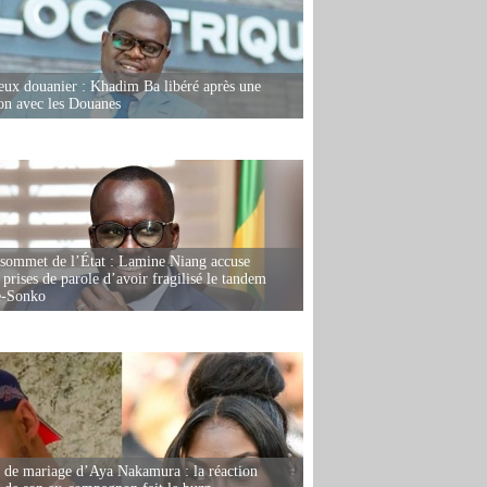
eux douanier : Khadim Ba libéré après une
ion avec les Douanes
 sommet de l’État : Lamine Niang accuse
 prises de parole d’avoir fragilisé le tandem
-Sonko
de mariage d’Aya Nakamura : la réaction