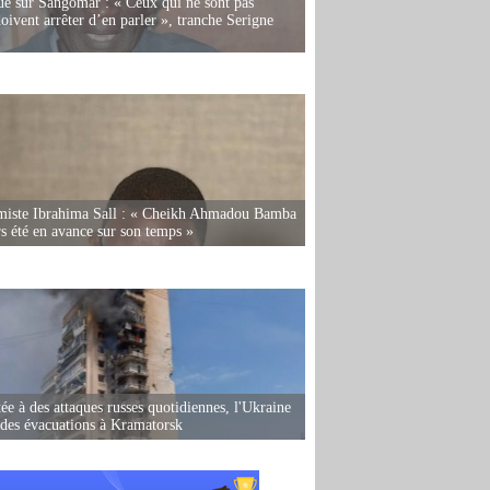
e sur Sangomar : « Ceux qui ne sont pas
oivent arrêter d’en parler », tranche Serigne
miste Ibrahima Sall : « Cheikh Ahmadou Bamba
rs été en avance sur son temps »
ée à des attaques russes quotidiennes, l'Ukraine
des évacuations à Kramatorsk