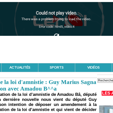
ACTUALITÉS
SPORTS
VIDÉOS
 la loi d'amnistie : Guy Marius Sagna
ation avec Amadou B^^a
LES 
tation de la loi d’amnistie de Amadou Bâ, député
a dernière nouvelle nous vient du député Guy
 son intention de déposer un amendement à la
ation de la loi d’amnistie et qui vient de décider