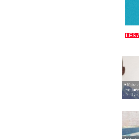
LES 
Affaire d
terminée
décisive