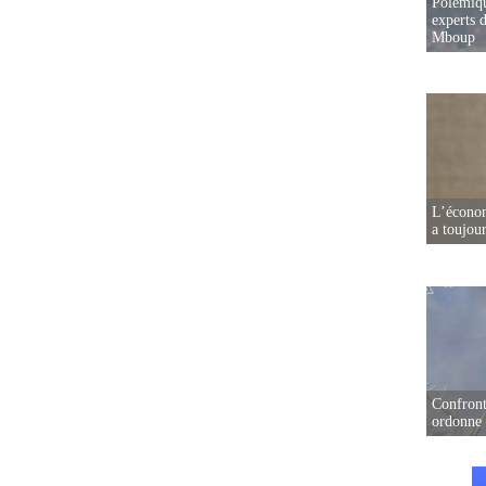
Polémiqu
experts d
Mboup
L’écono
a toujou
Confront
ordonne 