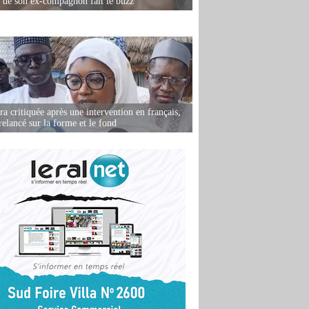
e de son ex-compagnon fait le buzz
 critiquée après une intervention en français,
relancé sur la forme et le fond