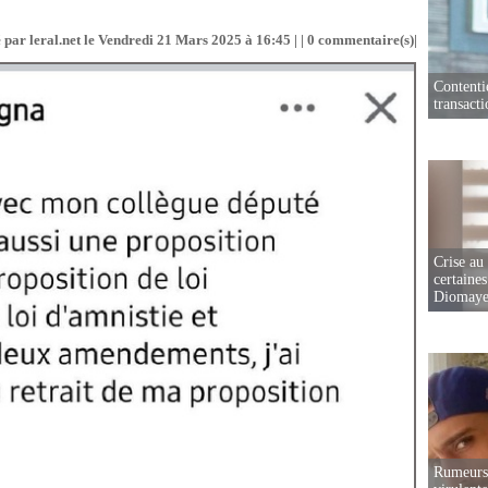
 par leral.net le Vendredi 21 Mars 2025 à 16:45 | |
0
commentaire(s)|
Contenti
transact
Crise au
certaines
Diomaye
Rumeurs 