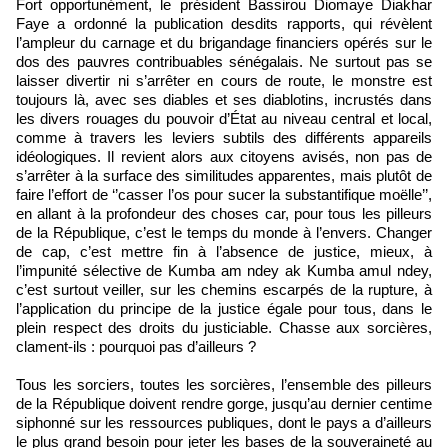
Fort opportunément, le président Bassirou Diomaye Diakhar
Faye a ordonné la publication desdits rapports, qui révèlent
l’ampleur du carnage et du brigandage financiers opérés sur le
dos des pauvres contribuables sénégalais. Ne surtout pas se
laisser divertir ni s’arrêter en cours de route, le monstre est
toujours là, avec ses diables et ses diablotins, incrustés dans
les divers rouages du pouvoir d’État au niveau central et local,
comme à travers les leviers subtils des différents appareils
idéologiques. Il revient alors aux citoyens avisés, non pas de
s’arrêter à la surface des similitudes apparentes, mais plutôt de
faire l’effort de ‘’casser l’os pour sucer la substantifique moëlle’’,
en allant à la profondeur des choses car, pour tous les pilleurs
de la République, c’est le temps du monde à l’envers. Changer
de cap, c’est mettre fin à l’absence de justice, mieux, à
l’impunité sélective de Kumba am ndey ak Kumba amul ndey,
c’est surtout veiller, sur les chemins escarpés de la rupture, à
l’application du principe de la justice égale pour tous, dans le
plein respect des droits du justiciable. Chasse aux sorcières,
clament-ils : pourquoi pas d’ailleurs ?
Tous les sorciers, toutes les sorcières, l’ensemble des pilleurs
de la République doivent rendre gorge, jusqu’au dernier centime
siphonné sur les ressources publiques, dont le pays a d’ailleurs
le plus grand besoin pour jeter les bases de la souveraineté au