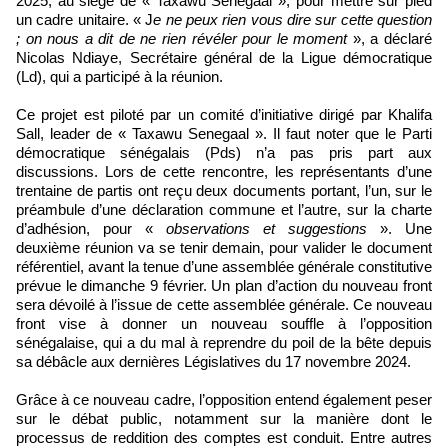
2025, au siège de « Taxawu Senegaal », pour mettre sur pied
un cadre unitaire. « J
e ne peux rien vous dire sur cette question
; on nous a dit de ne rien révéler pour le moment
», a déclaré
Nicolas Ndiaye, Secrétaire général de la Ligue démocratique
(Ld), qui a participé à la réunion.
Ce projet est piloté par un comité d’initiative dirigé par Khalifa
Sall, leader de « Taxawu Senegaal ». Il faut noter que le Parti
démocratique sénégalais (Pds) n’a pas pris part aux
discussions. Lors de cette rencontre, les représentants d’une
trentaine de partis ont reçu deux documents portant, l’un, sur le
préambule d’une déclaration commune et l’autre, sur la charte
d’adhésion, pour «
observations et suggestions
». Une
deuxième réunion va se tenir demain, pour valider le document
référentiel, avant la tenue d’une assemblée générale constitutive
prévue le dimanche 9 février. Un plan d’action du nouveau front
sera dévoilé à l’issue de cette assemblée générale. Ce nouveau
front vise à donner un nouveau souffle à l’opposition
sénégalaise, qui a du mal à reprendre du poil de la bête depuis
sa débâcle aux dernières Législatives du 17 novembre 2024.
Grâce à ce nouveau cadre, l’opposition entend également peser
sur le débat public, notamment sur la manière dont le
processus de reddition des comptes est conduit. Entre autres