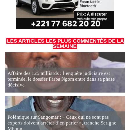
LES ARTICLES LES PLUS COMMENTÉS DE LA
SEMAINE
Affaire des 125 milliards : l’enquête judiciaire est
terminée, le dossier Farba Ngom entre dans sa phase
décisive
Polémique sur Sangomar : « Ceux qui ne sont pas
experts doivent arrêter d’en parler », tranche Serigne
Mboup