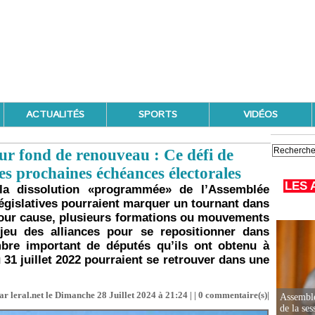
ACTUALITÉS
SPORTS
VIDÉOS
ur fond de renouveau : Ce défi de
es prochaines échéances électorales
LES 
, la dissolution «programmée» de l’Assemblée
 législatives pourraient marquer un tournant dans
 pour cause, plusieurs formations ou mouvements
 jeu des alliances pour se repositionner dans
mbre important de députés qu’ils ont obtenu à
u 31 juillet 2022 pourraient se retrouver dans une
r leral.net le Dimanche 28 Juillet 2024 à 21:24 | |
0
commentaire(s)|
Assemblé
de la ses