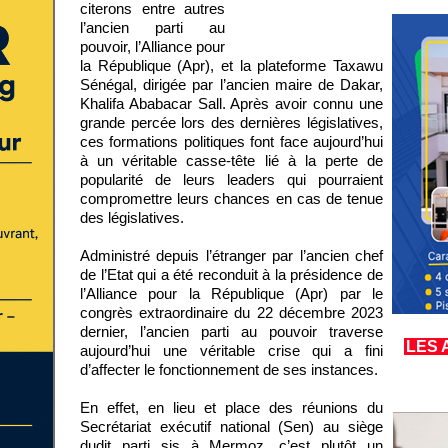
citerons entre autres
l’ancien parti au
pouvoir, l’Alliance pour
la République (Apr), et la plateforme Taxawu
Sénégal, dirigée par l’ancien maire de Dakar,
Khalifa Ababacar Sall. Après avoir connu une
grande percée lors des dernières législatives,
ces formations politiques font face aujourd’hui
à un véritable casse-tête lié à la perte de
popularité de leurs leaders qui pourraient
compromettre leurs chances en cas de tenue
des législatives.
Administré depuis l’étranger par l’ancien chef
de l’Etat qui a été reconduit à la présidence de
l’Alliance pour la République (Apr) par le
congrès extraordinaire du 22 décembre 2023
dernier, l’ancien parti au pouvoir traverse
LES 
aujourd’hui une véritable crise qui a fini
d’affecter le fonctionnement de ses instances.
En effet, en lieu et place des réunions du
Secrétariat exécutif national (Sen) au siège
dudit parti sis à Mermoz, c’est plutôt un