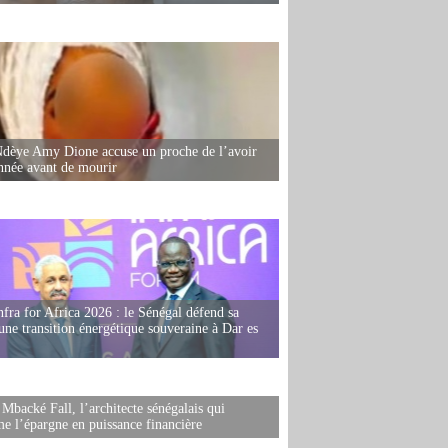
dèye Amy Dione accuse un proche de l’avoir
née avant de mourir
fra for Africa 2026 : le Sénégal défend sa
'une transition énergétique souveraine à Dar es
 Mbacké Fall, l’architecte sénégalais qui
me l’épargne en puissance financière