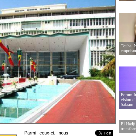
Touba: N
empoison
Forum In
vision d
Salaam
El Hadji
transfor
Parmi ceux-ci, nous