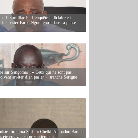
es 125 milliards : l’enquête judiciaire est
, le dossier Farba Ngom entre dans sa phase
e sur Sangomar : « Ceux qui ne sont pas
oivent arrêter d’en parler », tranche Serigne
miste Ibrahima Sall : « Cheikh Ahmadou Bamba
rs été en avance sur son temps »