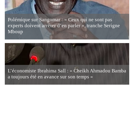
Polémique sur Sangomar : « Ceux qui ne sont pas
experts doivent arrêter d’en parler », tranche Serigne
Mboup
L’économiste Ibrahima Sall : « Cheikh Ahmadou Bamba
a toujours été en avance sur son temps »
Le Sénégal et la Banque mondiale renforcent leur
partenariat pour améliorer la préparation aux chocs, la
connectivité des territoires agricoles et les perspectives
d’emploi