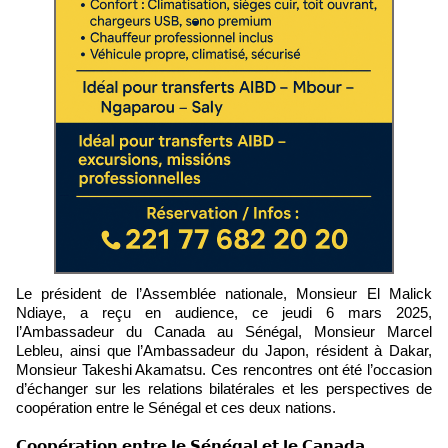
Le président de l’Assemblée nationale, Monsieur El Malick
Ndiaye, a reçu en audience, ce jeudi 6 mars 2025,
l’Ambassadeur du Canada au Sénégal, Monsieur Marcel
Lebleu, ainsi que l’Ambassadeur du Japon, résident à Dakar,
Monsieur Takeshi Akamatsu. Ces rencontres ont été l’occasion
d’échanger sur les relations bilatérales et les perspectives de
coopération entre le Sénégal et ces deux nations.
𝗖𝗼𝗼𝗽𝗲́𝗿𝗮𝘁𝗶𝗼𝗻 𝗲𝗻𝘁𝗿𝗲 𝗹𝗲 𝗦𝗲́𝗻𝗲́𝗴𝗮𝗹 𝗲𝘁 𝗹𝗲 𝗖𝗮𝗻𝗮𝗱𝗮