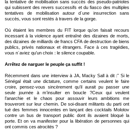
la tentative de mobilisation sans succès des pseudo-patriotes
qui subissent des revers successifs et du fiasco des multiples
tentatives de mobilisation autour d´une insurrection sans
succès, vous sont restés à travers de la gorge.
Où étaient les membres du FIT lorque qu'on faisait recours
incessant à la violence ayant entraîné des dizaines de morts,
des dizaines de milliards de francs CFA de destruction de biens
publics, privés nationaux et étrangers. Face à ces tragédies,
vous n´aviez qu’un choix : le silence coupable.
Arrêtez de narguer le peuple ça suffit !
Récemment dans une interview à JA, Macky Sall à dit :" Si le
Sénégal était une dictature, comme certains veulent le faire
croire, pensez-vous sincèrement qu’il aurait pu passer une
seule journée à m’insulter en boucle ?Ceux qui veulent
l’anarchie et le chaos pour assouvir leurs ambitions me
trouveront sur leur chemin. De soi-disant militants du parti ont
tué des femmes innocentes en lançant des cocktails Molotov
contre un bus de transport public dont ils avaient bloqué la
porte. Et on va manifester pour la libération de personnes qui
ont commis ces atrocités ?