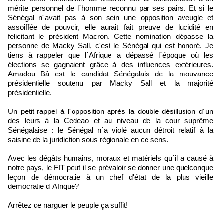
mérite personnel de l´homme reconnu par ses pairs. Et si le
Sénégal n´avait pas à son sein une opposition aveugle et
assoiffée de pouvoir, elle aurait fait preuve de lucidité en
felicitant le président Macron. Cette nomination dépasse la
personne de Macky Sall, c'est le Sénégal qui est honoré. Je
tiens à rappeler que l´Afrique a dépassé l´époque où les
élections se gagnaient grâce à des influences extérieures.
Amadou Bâ est le candidat Sénégalais de la mouvance
présidentielle soutenu par Macky Sall et la majorité
présidentielle.
Un petit rappel à l´opposition après la double désillusion d´un
des leurs à la Cedeao et au niveau de la cour suprême
Sénégalaise : le Sénégal n´a violé aucun détroit relatif à la
saisine de la juridiction sous régionale en ce sens.
Avec les dégâts humains, moraux et matériels qu´il a causé à
notre pays, le FIT peut il se prévaloir se donner une quelconque
leçon de démocratie à un chef d'état de la plus vieille
démocratie d´Afrique?
Arrêtez de narguer le peuple ça suffit!