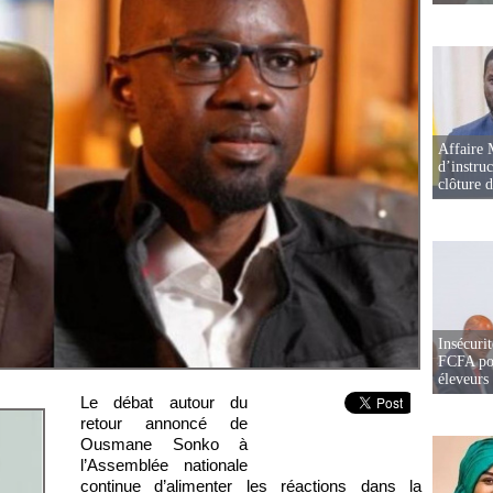
Affaire 
d’instruc
clôture 
Insécurit
FCFA pou
éleveurs
Le débat autour du
retour annoncé de
Ousmane Sonko à
l’Assemblée nationale
continue d’alimenter les réactions dans la