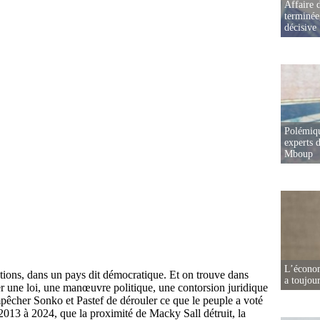
Affaire d
terminée
décisive
Polémiqu
experts d
Mboup
L’écono
a toujou