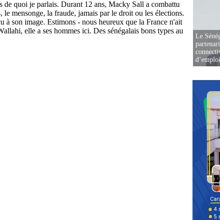
Le Sénég
partenar
connectiv
d’emplo