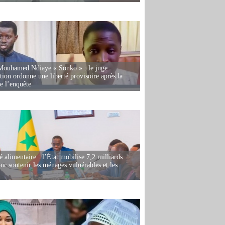
Mouhamed Ndiaye « Sonko » : le juge
tion ordonne une liberté provisoire après la
de l’enquête
é alimentaire : l’État mobilise 7,2 milliards
r soutenir les ménages vulnérables et les