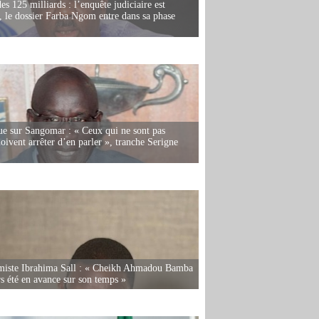
es 125 milliards : l’enquête judiciaire est
, le dossier Farba Ngom entre dans sa phase
e sur Sangomar : « Ceux qui ne sont pas
oivent arrêter d’en parler », tranche Serigne
miste Ibrahima Sall : « Cheikh Ahmadou Bamba
rs été en avance sur son temps »