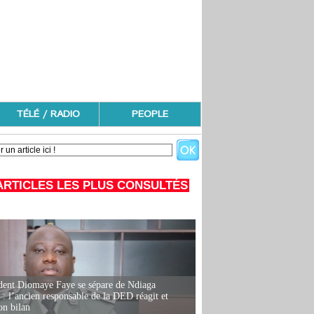
TÉLÉ / RADIO
PEOPLE
ARTICLES LES PLUS CONSULTÉS
dent Diomaye Faye se sépare de Ndiaga
: l’ancien responsable de la DED réagit et
on bilan