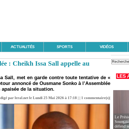
ACTUALITÉS
SPORTS
VIDÉOS
e : Cheikh Issa Sall appelle au
LES 
a Sall, met en garde contre toute tentative de «
 retour annoncé de Ousmane Sonko à l’Assemblée
 apaisée de la situation.
digé par leral.net le Lundi 25 Mai 2026 à 17:18 | |
1
commentaire(s)|
Le Prési
Soumaré 
défend s