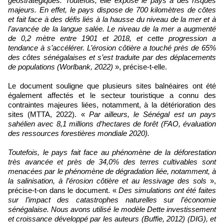
géostratégiques. Toutefois, elle expose le pays à des risques
majeurs. En effet, le pays dispose de 700 kilomètres de côtes
et fait face à des défis liés à la hausse du niveau de la mer et à
l’avancée de la langue salée. Le niveau de la mer a augmenté
de 0,2 mètre entre 1901 et 2018, et cette progression a
tendance à s’accélérer. L’érosion côtière a touché près de 65%
des côtes sénégalaises et s’est traduite par des déplacements
de populations (Worlbank, 2022)
», précise-t-elle.
Le document souligne que plusieurs sites balnéaires ont été
également affectés et le secteur touristique a connu des
contraintes majeures liées, notamment, à la détérioration des
sites (MTTA, 2022). «
Par ailleurs, le Sénégal est un pays
sahélien avec 8,1 millions d’hectares de forêt (FAO, évaluation
des ressources forestières mondiale 2020).
Toutefois, le pays fait face au phénomène de la déforestation
très avancée et près de 34,0% des terres cultivables sont
menacées par le phénomène de dégradation liée, notamment, à
la salinisation, à l’érosion côtière et au lessivage des sols
»,
précise-t-on dans le document. «
Des simulations ont été faites
sur l’impact des catastrophes naturelles sur l’économie
sénégalaise. Nous avons utilisé le modèle Dette investissement
et croissance développé par les auteurs (Buffie, 2012) (DIG), et