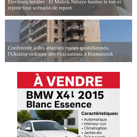
Élections locales : El Malick Ndiaye hausse le ton et
rejette tout scénario de report
Confrontée à des attaques russes quotidiennes,
l'Ukraine ordonne des évacuations à Kramatorsk