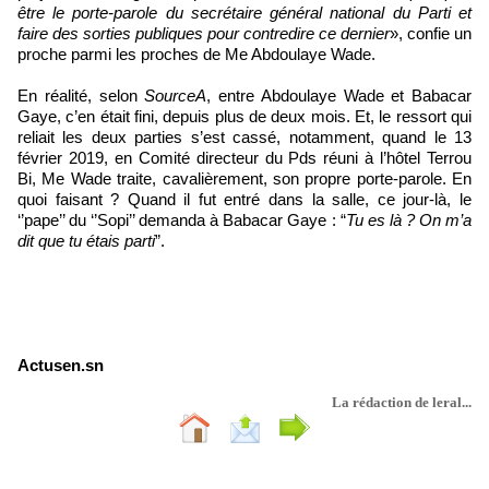
être le porte-parole du secrétaire général national du Parti et
faire des sorties publiques pour contredire ce dernier
», confie un
proche parmi les proches de Me Abdoulaye Wade.
En réalité, selon
SourceA
, entre Abdoulaye Wade et Babacar
Gaye, c’en était fini, depuis plus de deux mois. Et, le ressort qui
reliait les deux parties s’est cassé, notamment, quand le 13
février 2019, en Comité directeur du Pds réuni à l’hôtel Terrou
Bi, Me Wade traite, cavalièrement, son propre porte-parole. En
quoi faisant ? Quand il fut entré dans la salle, ce jour-là, le
‘’pape’’ du ‘’Sopi’’ demanda à Babacar Gaye : “
Tu es là ? On m’a
dit que tu étais parti
”.
Actusen.sn
La rédaction de leral...