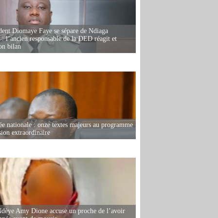
dent Diomaye Faye se sépare de Ndiaga
: l’ancien responsable de la DED réagit et
on bilan
e nationale : onze textes majeurs au programme
sion extraordinaire
dèye Amy Dione accuse un proche de l’avoir