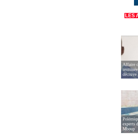
LES 
Affaire d
terminée
décisive
Polémiqu
experts d
Mboup