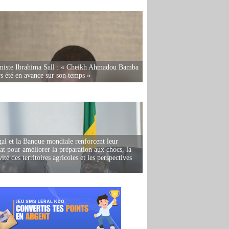
miste Ibrahima Sall : « Cheikh Ahmadou Bamba
rs été en avance sur son temps »
al et la Banque mondiale renforcent leur
iat pour améliorer la préparation aux chocs, la
ité des territoires agricoles et les perspectives
i