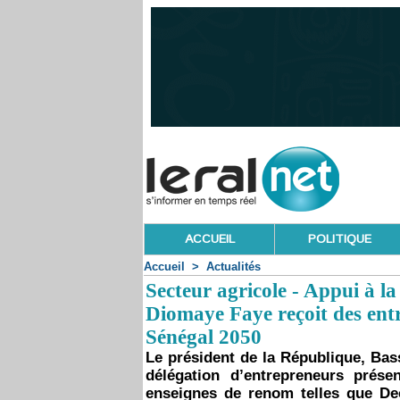
ACCUEIL
POLITIQUE
Accueil
>
Actualités
Secteur agricole - Appui à l
Diomaye Faye reçoit des ent
Sénégal 2050
Le président de la République, Bas
délégation d’entrepreneurs prés
enseignes de renom telles que Dec