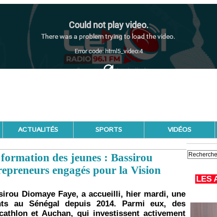
ACTUALITÉS
SPORTS
VIDÉOS
a formation des jeunes : Bassirou
repreneurs engagés pour la Vision
LES 
sirou Diomaye Faye, a accueilli, hier mardi, une
ents au Sénégal depuis 2014. Parmi eux, des
athlon et Auchan, qui investissent activement