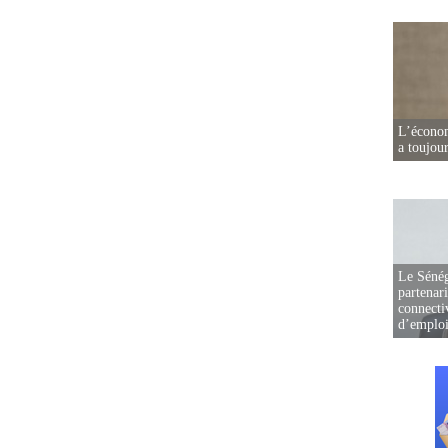
L’écono
a toujou
Le Sénég
partenar
connectiv
d’emplo