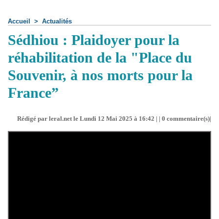
Accueil
>
Actualités
Sédhiou : Plaidoyer pour la
réhabilitation de la "Place du
Souvenir, à nos morts pour la
France”
Rédigé par leral.net le Lundi 12 Mai 2025 à 16:42 | |
0
commentaire(s)|