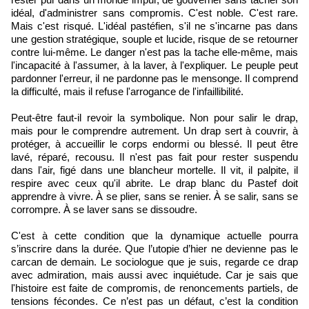
idéal, d'administrer sans compromis. C'est noble. C'est rare.
Mais c'est risqué. L'idéal pastéfien, s'il ne s'incarne pas dans
une gestion stratégique, souple et lucide, risque de se retourner
contre lui-même. Le danger n'est pas la tache elle-même, mais
l'incapacité à l'assumer, à la laver, à l'expliquer. Le peuple peut
pardonner l'erreur, il ne pardonne pas le mensonge. Il comprend
la difficulté, mais il refuse l'arrogance de l'infaillibilité.
Peut-être faut-il revoir la symbolique. Non pour salir le drap,
mais pour le comprendre autrement. Un drap sert à couvrir, à
protéger, à accueillir le corps endormi ou blessé. Il peut être
lavé, réparé, recousu. Il n'est pas fait pour rester suspendu
dans l'air, figé dans une blancheur mortelle. Il vit, il palpite, il
respire avec ceux qu'il abrite. Le drap blanc du Pastef doit
apprendre à vivre. À se plier, sans se renier. À se salir, sans se
corrompre. À se laver sans se dissoudre.
C'est à cette condition que la dynamique actuelle pourra
s’inscrire dans la durée. Que l’utopie d’hier ne devienne pas le
carcan de demain. Le sociologue que je suis, regarde ce drap
avec admiration, mais aussi avec inquiétude. Car je sais que
l'histoire est faite de compromis, de renoncements partiels, de
tensions fécondes. Ce n’est pas un défaut, c’est la condition