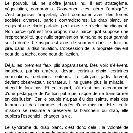
Le pouvoir, lui, ne s'offre jamais nu. Il est stratagème,
négociation, compromis. Gouverner, c'est gérer l'ambiguïté,
c'est organiser l'imparfait, c'est composer avec des forces
sociales diverses, parfois contradictoires. Le drap blanc, en
exigeant une clarté parfaite, peut alors se révéler handicapant.
Non parce qu'il est trop propre, mais parce qu'il suppose une
irréprochabilité, que nulle organisation humaine ne peut garantir
sur la durée. Le risque est alors de sombrer dans le déni, ou
pire, dans la dissimulation. L'obsession de la propreté devient
peur de la tache, donc peur de l'action.
Déjà, les premiers faux plis apparaissent. Des voix s'élèvent,
inquiètes, parfois amères, devant certains choix, certaines
nominations, certaines lenteurs. Le citoyen, jadis fervent,
devient observateur, scrutateur. Il ne guette plus le miracle, il
attend le faux-pas. Et ce regard, s'il n'est pas accompagné
d'une pédagogie de l'action publique, risque de se transformer
en désillusion. Car le peuple n'a pas élu des saints, mais des
femmes et des hommes chargés d'une mission. Et si cette
mission se résume à préserver la blancheur du drap, elle
oubliera l'essentiel : changer la vie.
Le syndrome du drap blanc, c'est donc cela : la volonté de
rester pur dans un monde impur, de gouverner sans tacher son