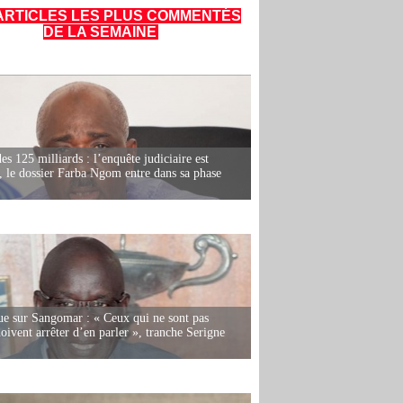
ARTICLES LES PLUS COMMENTÉS
DE LA SEMAINE
es 125 milliards : l’enquête judiciaire est
, le dossier Farba Ngom entre dans sa phase
e sur Sangomar : « Ceux qui ne sont pas
oivent arrêter d’en parler », tranche Serigne