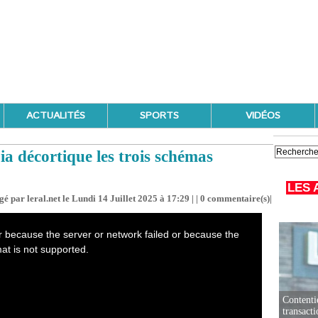
ACTUALITÉS
SPORTS
VIDÉOS
a décortique les trois schémas
LES 
gé par leral.net le Lundi 14 Juillet 2025 à 17:29 | |
0
commentaire(s)|
Contenti
transact