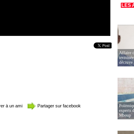
LES 
Affaire d
terminée
décisive
er à un ami
Partager sur facebook
Polémiqu
experts d
Mboup