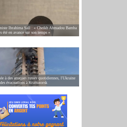
miste Ibrahima Sall : « Cheikh Ahmadou Bamba
rs été en avance sur son temps »
ée à des attaques russes quotidiennes, l'Ukraine
des évacuations à Kramatorsk