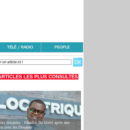
TÉLÉ / RADIO
PEOPLE
ARTICLES LES PLUS CONSULTÉS
eux douanier : Khadim Ba libéré après une
ion avec les Douanes