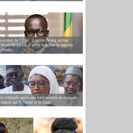
 sommet de l’État : Lamine Niang accuse
 prises de parole d’avoir fragilisé le tandem
-Sonko
 critiquée après une intervention en français,
relancé sur la forme et le fond