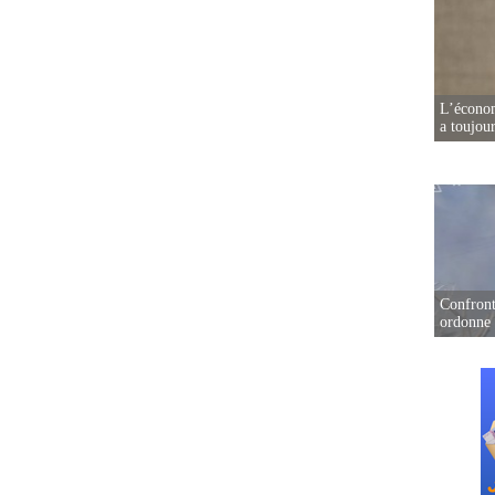
L’écono
a toujou
Confront
ordonne 