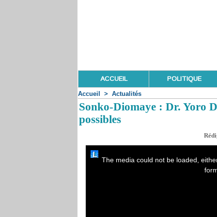
ACCUEIL
POLITIQUE
Accueil
>
Actualités
Sonko-Diomaye : Dr. Yoro Di
possibles
Rédi