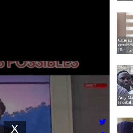
Crise au
certaines
Diomaye
Amy Mara
le débat 