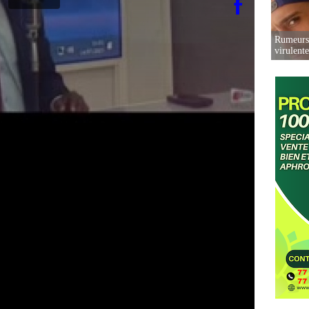
Rumeurs 
virulent