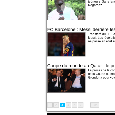
jeûneurs. Sans lang
Regardez.
FC Barcelone : Messi derrière l
Transféré du FC Bar
Messi. Les révélat
ne passe en effet s
Coupe du monde au Qatar : le pri
Le procès de la co
de la Coupe du mond
Grondona pour vote
1
2
3
4
5
»
...
105