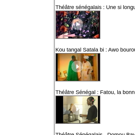
Théâtre sénégalais : Une si longue
Kou tangal Satala bi : Awo bour
Théâtre Sénégal : Fatou, la bonne
Théâtre Sénégalais - Domou Ba