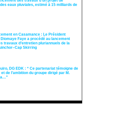
ancement des travaux d’un projet de
des eaux pluviales, estimé à 15 milliards de
cement en Casamance : Le Président
 Diomaye Faye a procédé au lancement
des travaux d’entretien pluriannuels de la
guinchor–Cap Skirring
iro, DG EDK : “ Ce partenariat témoigne de
té et de l’ambition du groupe dirigé par M.
Ka…”