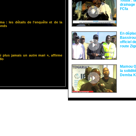
Touba : l
drainage 
FCfa ‎
ma : les détails de l'enquête et de la
fonds
En dépla
Bassirou
officiel 
route Zi
i plus jamais un autre mari », affirme
llo
Mamou Gu
la solidi
Demba 