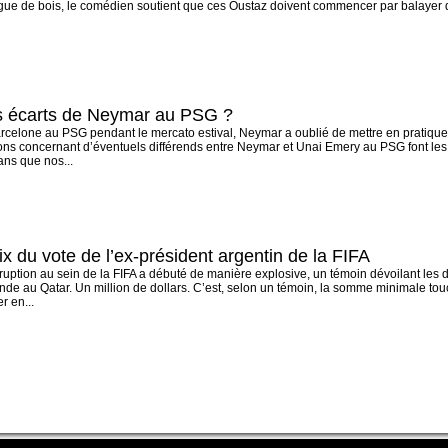
ue de bois, le comédien soutient que ces Oustaz doivent commencer par balayer dev
es écarts de Neymar au PSG ?
celone au PSG pendant le mercato estival, Neymar a oublié de mettre en pratique u
ions concernant d’éventuels différends entre Neymar et Unai Emery au PSG font les
ans que nos...
x du vote de l’ex-président argentin de la FIFA
rruption au sein de la FIFA a débuté de manière explosive, un témoin dévoilant le
e au Qatar. Un million de dollars. C’est, selon un témoin, la somme minimale touch
r en...