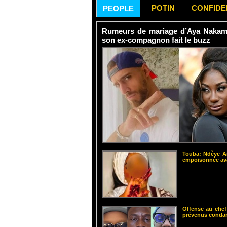
POTIN
CONFID
PEOPLE
Rumeurs de mariage d’Aya Nakamur
son ex-compagnon fait le buzz
Touba: Ndèye Am
empoisonnée ava
Offense au chef
prévenus cond