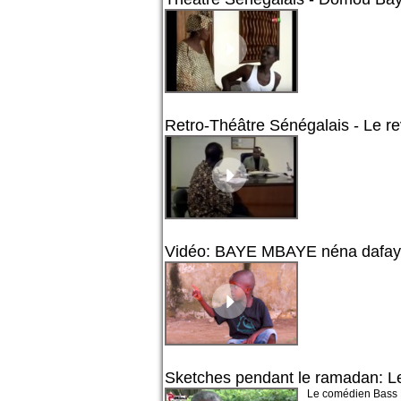
Retro-Théâtre Sénégalais - Le r
Vidéo: BAYE MBAYE néna dafay n
Sketches pendant le ramadan: Le
Le comédien Bass D