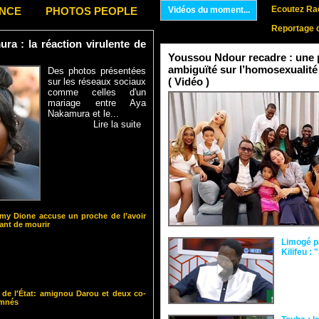
Ecoutez Rad
ENCE
PHOTOS PEOPLE
Vidéos du moment...
Reportage 
a : la réaction virulente de
Youssou Ndour recadre : une p
ambiguïté sur l’homosexualité
Des photos présentées
( Vidéo )
sur les réseaux sociaux
comme celles d'un
mariage entre Aya
Nakamura et le...
Lire la suite
y Dione accuse un proche de l’avoir
nt de mourir
Limogé p
Kilifeu : 
 de l'État: amignou Darou et deux co-
amnés