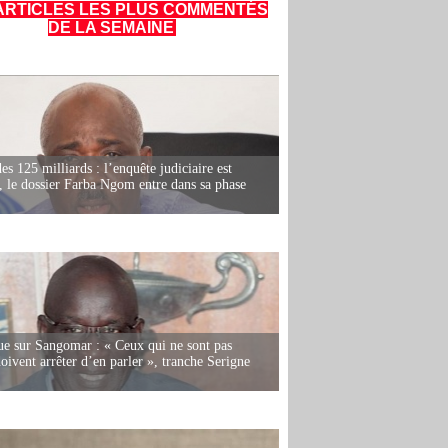
ARTICLES LES PLUS COMMENTÉS
DE LA SEMAINE
es 125 milliards : l’enquête judiciaire est
, le dossier Farba Ngom entre dans sa phase
e sur Sangomar : « Ceux qui ne sont pas
oivent arrêter d’en parler », tranche Serigne