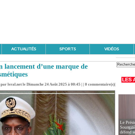
ACTUALITÉS
SPORTS
VIDÉOS
un lancement d’une marque de
osmétiques
LES 
par leral.net le Dimanche 24 Août 2025 à 00:45 | |
0
commentaire(s)|
Le Prési
Soumaré 
défend s