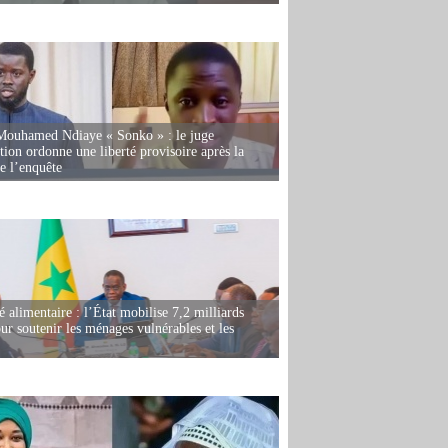
Mouhamed Ndiaye « Sonko » : le juge
tion ordonne une liberté provisoire après la
de l’enquête
é alimentaire : l’État mobilise 7,2 milliards
r soutenir les ménages vulnérables et les