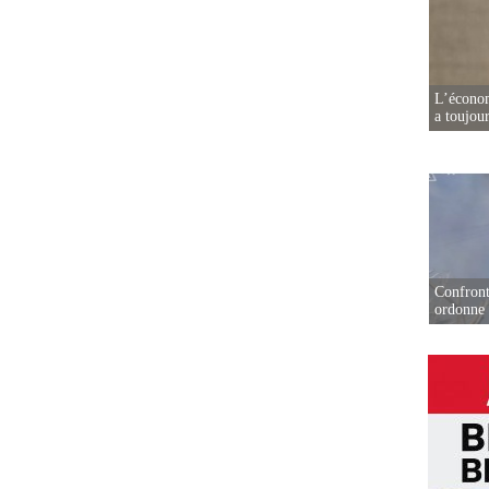
L’écono
a toujou
Confront
ordonne 