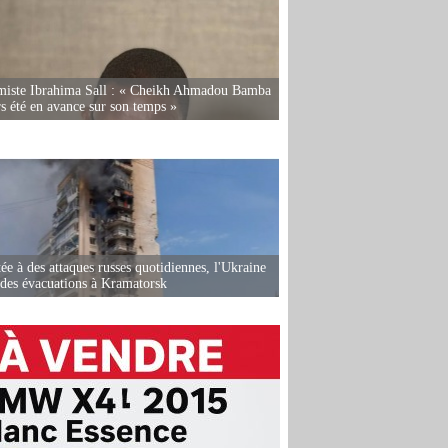
miste Ibrahima Sall : « Cheikh Ahmadou Bamba
rs été en avance sur son temps »
ée à des attaques russes quotidiennes, l'Ukraine
des évacuations à Kramatorsk