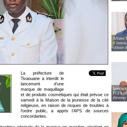
Affaire 
d’instruc
clôture 
La préfecture de
Tivaouane a interdit le
lancement d’une
Insécurit
marque de maquillage
FCFA pou
et de produits cosmétiques qui était prévue ce
éleveurs
samedi à la Maison de la jeunesse de la cité
religieuse, en raison de risques de troubles à
l’ordre public, a appris l’APS de sources
concordantes.
 directrice générale de la marque en question, résidant en