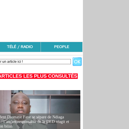
TÉLÉ / RADIO
PEOPLE
ARTICLES LES PLUS CONSULTÉS
dent Diomaye Faye se sépare de Ndiaga
: l’ancien responsable de la DED réagit et
on bilan