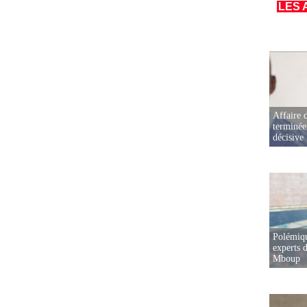
LES 
Affaire d
terminée
décisive
Polémiqu
experts d
Mboup