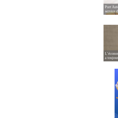
Port Aut
service 
L’écono
a toujou