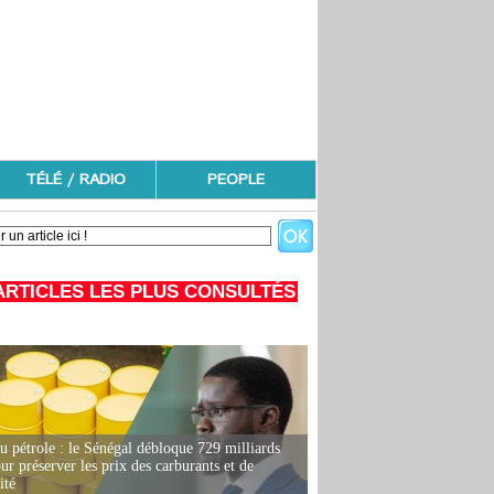
TÉLÉ / RADIO
PEOPLE
ARTICLES LES PLUS CONSULTÉS
u pétrole : le Sénégal débloque 729 milliards
r préserver les prix des carburants et de
ité