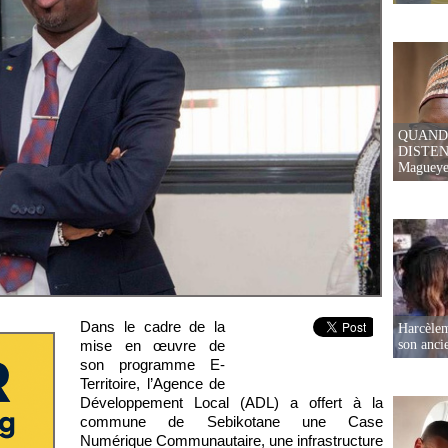
QUAND
DISTEN
Magueye
Dans le cadre de la
Harcèleme
son anc
mise en œuvre de
son programme E-
Territoire, l’Agence de
Développement Local (ADL) a offert à la
commune de Sebikotane une Case
Numérique Communautaire, une infrastructure