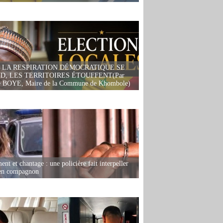
 LA RESPIRATION DÉMOCRATIQUE SE
D, LES TERRITOIRES ÉTOUFFENT(Par
 BOYE, Maire de la Commune de Khombole)
nt et chantage : une policière fait interpeller
ien compagnon