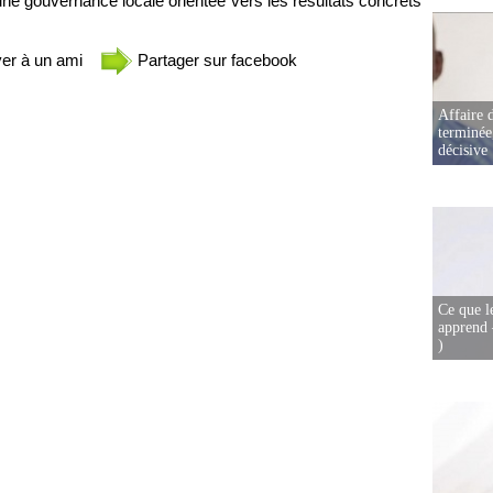
une gouvernance locale orientée vers les résultats concrets
er à un ami
Partager sur facebook
Affaire d
terminée
décisive
Ce que l
apprend 
)