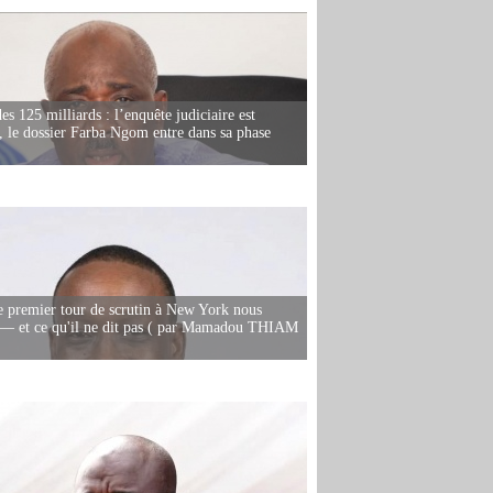
es 125 milliards : l’enquête judiciaire est
, le dossier Farba Ngom entre dans sa phase
e premier tour de scrutin à New York nous
— et ce qu'il ne dit pas ( par Mamadou THIAM