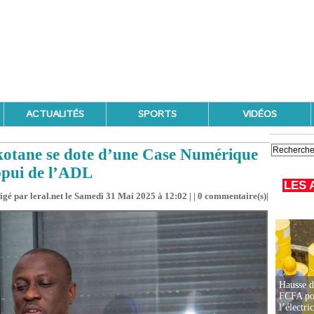
ACTUALITÉS
SPORTS
VIDÉOS
kotane se dote d’une Case Numérique
ppui de l’ADL
LES 
igé par leral.net le Samedi 31 Mai 2025 à 12:02 | |
0
commentaire(s)|
Hausse d
FCFA pou
l’électric