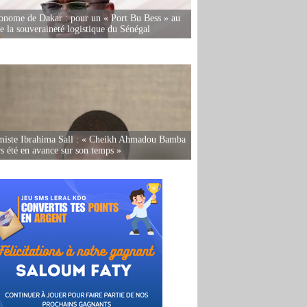
onome de Dakar : pour un « Port Bu Bess » au
de la souveraineté logistique du Sénégal
miste Ibrahima Sall : « Cheikh Ahmadou Bamba
rs été en avance sur son temps »