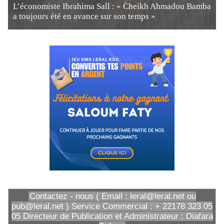
L’économiste Ibrahima Sall : « Cheikh Ahmadou Bamba
a toujours été en avance sur son temps »
Contactez - nous ( Email : leral@leral.net ou
pub@leral.net ) Service Commercial : + 22178 323 05
05 Directeur de Publication et Administrateur : Diafara