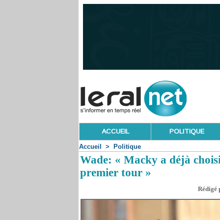
ACCUEIL
POLITIQUE
Accueil
>
Politique
Wade: « Macky a déjà choisi
premier tour »
Rédigé p