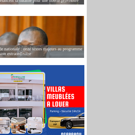
elancent la bataille pour une liberté provisoire
e nationale : onze textes majeurs au programme
sion extraordinaire