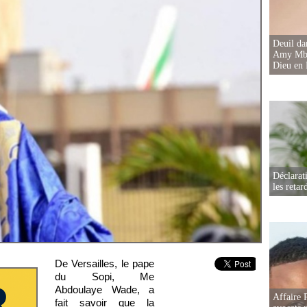
Deuil d
Amy Mbac
Dieu en 
Déclarat
les retar
De Versailles, le pape
du Sopi, Me
Abdoulaye Wade, a
Affaire 
fait savoir que la