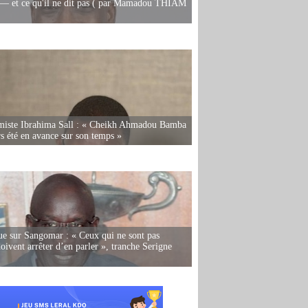
— et ce qu'il ne dit pas ( par Mamadou THIAM
miste Ibrahima Sall : « Cheikh Ahmadou Bamba
rs été en avance sur son temps »
e sur Sangomar : « Ceux qui ne sont pas
oivent arrêter d’en parler », tranche Serigne