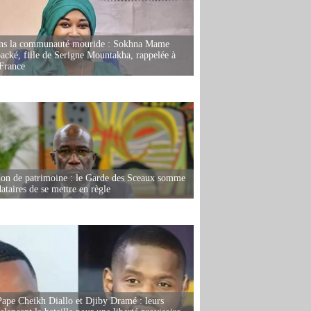
ans la communauté mouride : Sokhna Mame
ké, fille de Serigne Mountakha, rappelée à
France
ion de patrimoine : le Garde des Sceaux somme
dataires de se mettre en règle
Pape Cheikh Diallo et Djiby Dramé : leurs