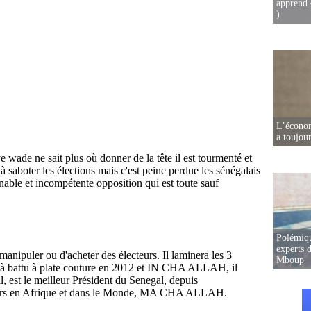
apprend 
)
L’écono
a toujou
Polémiqu
experts d
Mboup