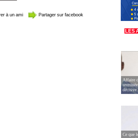
er à un ami
Partager sur facebook
LES 
Affaire d
terminée
décisive
Ce que l