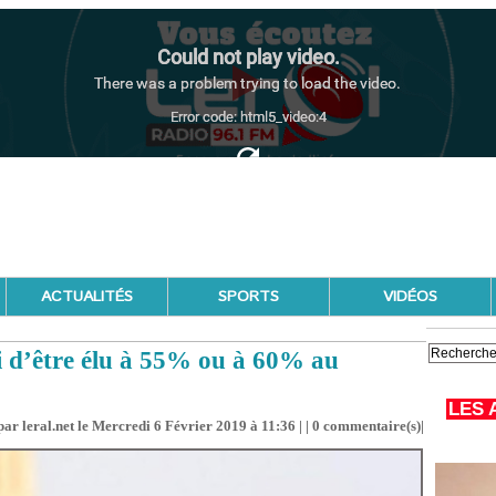
ACTUALITÉS
SPORTS
VIDÉOS
 d’être élu à 55% ou à 60% au
LES 
ar leral.net le Mercredi 6 Février 2019 à 11:36 | |
0
commentaire(s)|