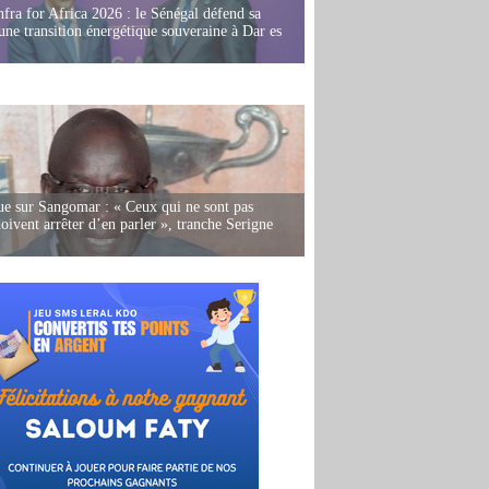
fra for Africa 2026 : le Sénégal défend sa
'une transition énergétique souveraine à Dar es
e sur Sangomar : « Ceux qui ne sont pas
oivent arrêter d’en parler », tranche Serigne