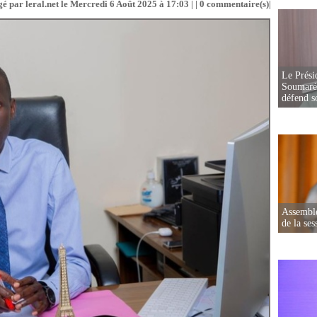
é par leral.net le Mercredi 6 Août 2025 à 17:03 | |
0
commentaire(s)|
Le Prési
Soumaré 
défend s
Assemblé
de la ses