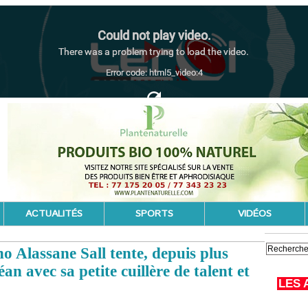
ACTUALITÉS
SPORTS
VIDÉOS
 Alassane Sall tente, depuis plus
an avec sa petite cuillère de talent et
LES 