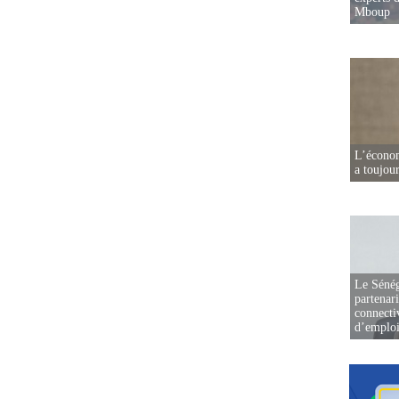
Mboup
L’écono
a toujou
Le Sénég
partenar
connectiv
d’emplo