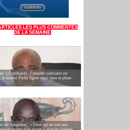
ARTICLES LES PLUS COMMENTÉS
DE LA SEMAINE
es 125 milliards : l’enquête judiciaire est
, le dossier Farba Ngom entre dans sa phase
e sur Sangomar : « Ceux qui ne sont pas
oivent arrêter d’en parler », tranche Serigne