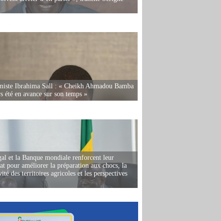
miste Ibrahima Sall : « Cheikh Ahmadou Bamba
rs été en avance sur son temps »
al et la Banque mondiale renforcent leur
iat pour améliorer la préparation aux chocs, la
ité des territoires agricoles et les perspectives
i