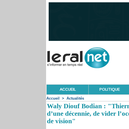
ACCUEIL
POLITIQUE
Accueil
>
Actualités
Waly Diouf Bodian : "Thierno
d’une décennie, de vider l’océ
de vision"