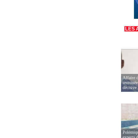
LES 
Affaire d
terminée
décisive
Polémiqu
experts d