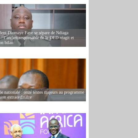
dent Diomaye Faye se sépare de Ndiaga
: l’ancien responsable de la DED réagit et
on bilan
e nationale : onze textes majeurs au programme
sion extraordinaire