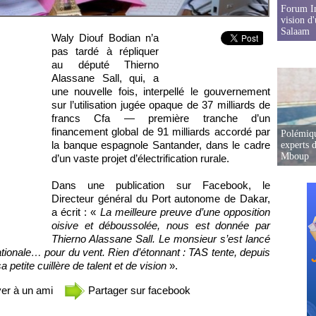
Forum In
vision d
Salaam
Waly Diouf Bodian n’a
pas tardé à répliquer
au député Thierno
Alassane Sall, qui, a
une nouvelle fois, interpellé le gouvernement
sur l’utilisation jugée opaque de 37 milliards de
francs Cfa — première tranche d’un
financement global de 91 milliards accordé par
Polémiqu
la banque espagnole Santander, dans le cadre
experts d
Mboup
d’un vaste projet d’électrification rurale.
Dans une publication sur Facebook, le
Directeur général du Port autonome de Dakar,
a écrit : «
La meilleure preuve d’une opposition
oisive et déboussolée, nous est donnée par
Thierno Alassane Sall. Le monsieur s’est lancé
ationale… pour du vent. Rien d’étonnant : TAS tente, depuis
 petite cuillère de talent et de vision
».
er à un ami
Partager sur facebook