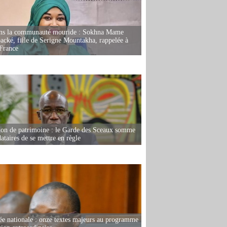
ans la communauté mouride : Sokhna Mame
ké, fille de Serigne Mountakha, rappelée à
France
ion de patrimoine : le Garde des Sceaux somme
dataires de se mettre en règle
e nationale : onze textes majeurs au programme