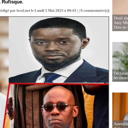
 Rufisque.
édigé par leral.net le Lundi 5 Mai 2025 à 00:43 | |
0
commentaire(s)|
Deuil d
Amy Mbac
Dieu en 
Déclarat
les retar
Assemblé