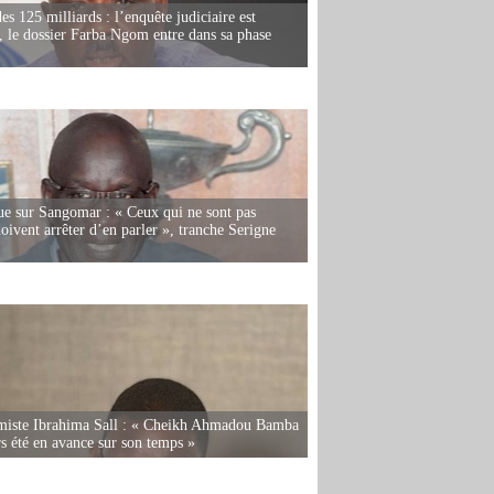
es 125 milliards : l’enquête judiciaire est
, le dossier Farba Ngom entre dans sa phase
e sur Sangomar : « Ceux qui ne sont pas
oivent arrêter d’en parler », tranche Serigne
miste Ibrahima Sall : « Cheikh Ahmadou Bamba
rs été en avance sur son temps »