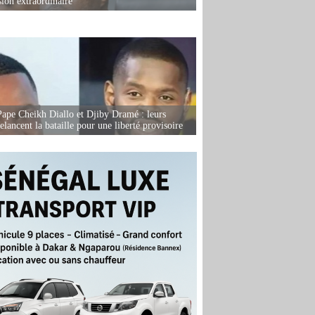
sion extraordinaire
Pape Cheikh Diallo et Djiby Dramé : leurs
elancent la bataille pour une liberté provisoire