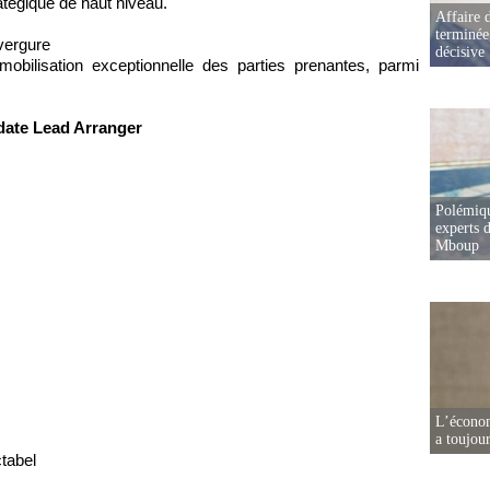
atégique de haut niveau.
Affaire d
terminée
nvergure
décisive
obilisation exceptionnelle des parties prenantes, parmi
date Lead Arranger
Polémiqu
experts d
Mboup
L’écono
a toujou
ctabel