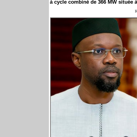
à cycle combiné de 366 MW située à
R