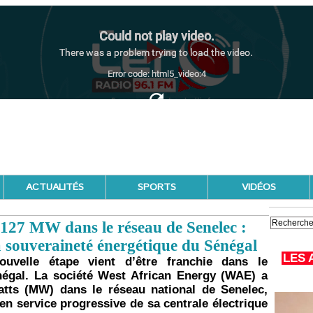
ACTUALITÉS
SPORTS
VIDÉOS
 127 MW dans le réseau de Senelec :
 souveraineté énergétique du Sénégal
LES 
velle étape vient d’être franchie dans le
égal. La société West African Energy (WAE) a
atts (MW) dans le réseau national de Senelec,
en service progressive de sa centrale électrique