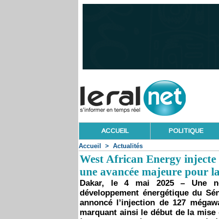
ACCUEIL
POLITIQUE
Accueil
>
Actualités
West African Energy injecte
une avancée majeure pour la
Dakar, le 4 mai 2025 – Une nou
développement énergétique du Sén
annoncé l’injection de 127 mégaw
marquant ainsi le début de la mise 