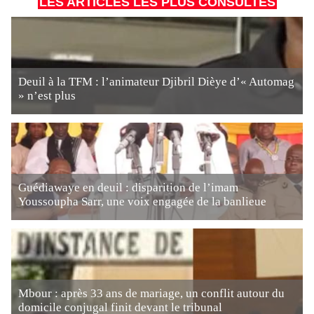
LES ARTICLES LES PLUS CONSULTÉS
Deuil à la TFM : l’animateur Djibril Dièye d’« Automag
» n’est plus
Guédiawaye en deuil : disparition de l’imam
Youssoupha Sarr, une voix engagée de la banlieue
Mbour : après 33 ans de mariage, un conflit autour du
domicile conjugal finit devant le tribunal