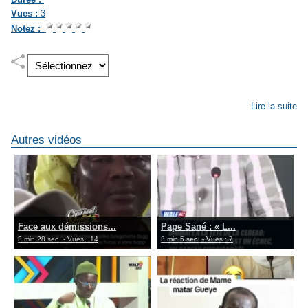
Vues :
3
Notez :
Lire la suite
Autres vidéos
Face aux démissions...
Pape Sané : « L...
3 min 28 sec
- Vues : 14
3 min 5 sec
- Vues : 7