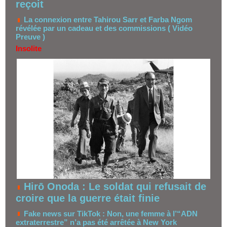
reçoit
La connexion entre Tahirou Sarr et Farba Ngom
révélée par un cadeau et des commissions ( Vidéo
Preuve )
Insolite
Hirō Onoda : Le soldat qui refusait de
croire que la guerre était finie
Fake news sur TikTok : Non, une femme à l’“ADN
extraterrestre” n’a pas été arrêtée à New York