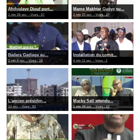
Abdoulaye Diouf port...
Mame Makhtar Guèye su...
1 min 38 sec
- Vues : 67
2 min 20 sec
- Vues : 27
Badara Gadiaga au...
Installation du comit...
2 min 9 sec
- Vues : 19
4 min 11 sec
- Vues : 2
L'ancien présiden...
Macky Sall attendu...
14 sec
- Vues : 92
1 min 36 sec
- Vues : 42