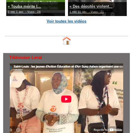
« Touba mérite l...
« Des députés violent...
3 min 1 sec
- Vues : 24
1 min 11 sec
- Vues : 21
Voir toutes les vidéos
Télévision Leral