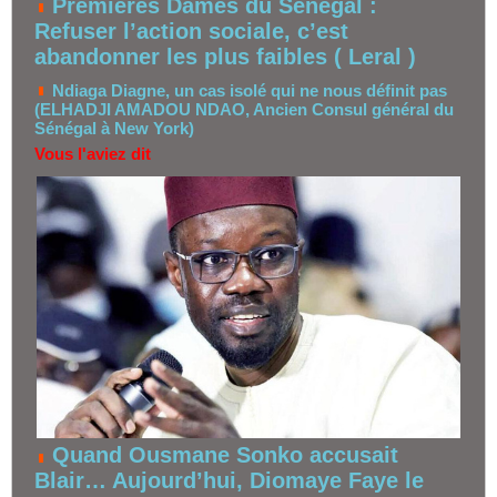
Premières Dames du Sénégal :
Refuser l’action sociale, c’est
abandonner les plus faibles ( Leral )
Ndiaga Diagne, un cas isolé qui ne nous définit pas
(ELHADJI AMADOU NDAO, Ancien Consul général du
Sénégal à New York)
Vous l'aviez dit
Quand Ousmane Sonko accusait
Blair… Aujourd’hui, Diomaye Faye le