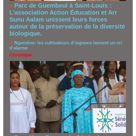
Parc de Guembeul à Saint-Louis :
L'association Action Éducation et Arr
Sunu Aalam unissent leurs forces
autour de la préservation de la diversité
biologique.
Ngomène: les cultivateurs d'oignons lancent un cri
d'alarme
Chronique