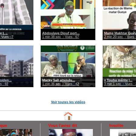
« L...
Abdoulaye Diouf port...
Mame Makhtar Guèye
 Vues : 7
1 min 38 sec
- Vues : 67
2 min 20 sec
- Vues 
siden...
Macky Sall attendu...
« Touba mérite l...
s : 92
1 min 36 sec
- Vues : 42
3 min 1 sec
- Vues : 
Voir toutes les vidéos
ique
Vous l'aviez dit
Insolite