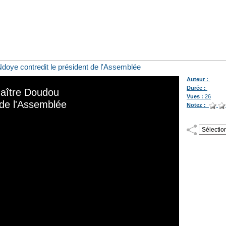
Ndoye contredit le président de l'Assemblée
Auteur :
Durée :
Vues :
26
Notez :