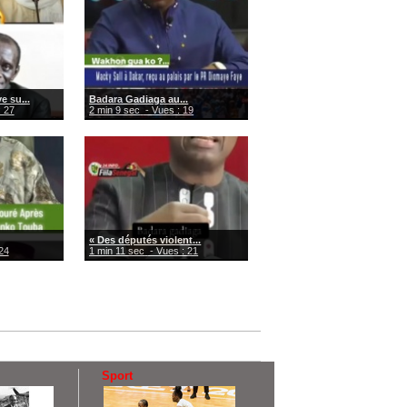
 su...
Badara Gadiaga au...
: 27
2 min 9 sec
- Vues : 19
« Des députés violent...
24
1 min 11 sec
- Vues : 21
Sport