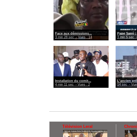
Face aux démissions...
Pape Sané : 
3 min 28 sec
- Vues : 14
3 min 5 sec
-
Installation du comit...
L'ancien pré
4 min 11 sec
- Vues : 2
14 sec
- Vue
Télévision Leral
Chron