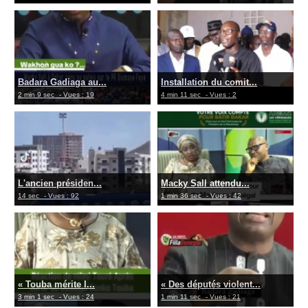
Badara Gadiaga au...
Installation du comit...
2 min 9 sec
- Vues : 19
4 min 11 sec
- Vues : 2
L'ancien présiden...
Macky Sall attendu...
14 sec
- Vues : 92
1 min 36 sec
- Vues : 42
« Touba mérite l...
« Des députés violent...
3 min 1 sec
- Vues : 24
1 min 11 sec
- Vues : 21