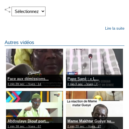
Lire la suite
Autres vidéos
Face aux démissions...
Pape Sané : « L...
3 min 28 sec
- Vues : 14
3 min 5 sec
- Vues : 7
Abdoulaye Diouf port...
Mame Makhtar Guèye su...
1 min 38 sec
- Vues : 67
2 min 20 sec
- Vues : 27