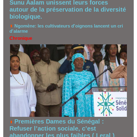
Sunu Aalam unissent leurs forces
autour de la préservation de la diversité
biologique.
Ngomène: les cultivateurs d'oignons lancent un cri
d'alarme
Chronique
Premières Dames du Sénégal :
Refuser l’action sociale, c’est
abandonner les plus faibles ( Leral )