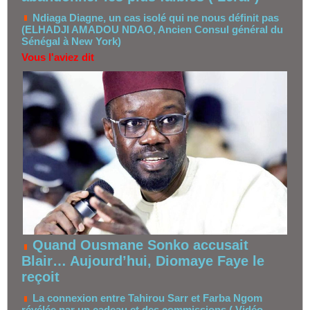
Ndiaga Diagne, un cas isolé qui ne nous définit pas
(ELHADJI AMADOU NDAO, Ancien Consul général du
Sénégal à New York)
Vous l'aviez dit
Quand Ousmane Sonko accusait
Blair… Aujourd’hui, Diomaye Faye le
reçoit
La connexion entre Tahirou Sarr et Farba Ngom
révélée par un cadeau et des commissions ( Vidéo