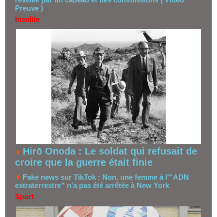
Preuve )
Insolite
Hirō Onoda : Le soldat qui refusait de
croire que la guerre était finie
Fake news sur TikTok : Non, une femme à l’“ADN
extraterrestre” n’a pas été arrêtée à New York
Sport