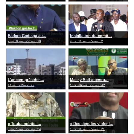
Badara Gadiaga au...
Installation du comit...
2 min 9 sec
- Vues : 19
4 min 11 sec
- Vues : 2
L'ancien présiden...
Macky Sall attendu...
14 sec
- Vues : 92
1 min 36 sec
- Vues : 42
« Touba mérite l...
« Des députés violent...
3 min 1 sec
- Vues : 24
1 min 11 sec
- Vues : 21