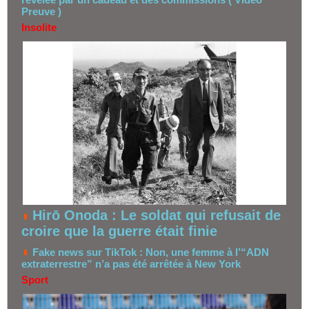
Preuve )
Insolite
Hirō Onoda : Le soldat qui refusait de
croire que la guerre était finie
Fake news sur TikTok : Non, une femme à l’“ADN
extraterrestre” n’a pas été arrêtée à New York
Sport