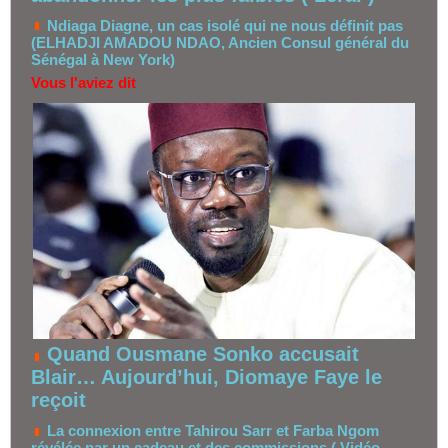
Ndiaga Diagne, un cas isolé qui ne nous définit pas
(ELHADJI AMADOU NDAO, Ancien Consul général du
Sénégal à New York)
Vous l'aviez dit
Quand Ousmane Sonko accusait
Blair… Aujourd’hui, Diomaye Faye le
reçoit
La connexion entre Tahirou Sarr et Farba Ngom
révélée par un cadeau et des commissions ( Vidéo