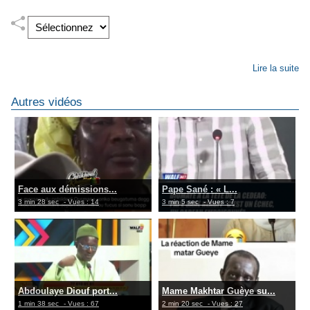
Lire la suite
Autres vidéos
Face aux démissions...
Pape Sané : « L...
3 min 28 sec
- Vues : 14
3 min 5 sec
- Vues : 7
Abdoulaye Diouf port...
Mame Makhtar Guèye su...
1 min 38 sec
- Vues : 67
2 min 20 sec
- Vues : 27