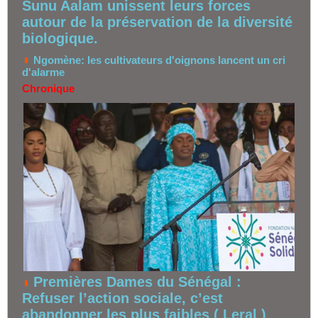
Sunu Aalam unissent leurs forces
autour de la préservation de la diversité
biologique.
Ngomène: les cultivateurs d'oignons lancent un cri
d'alarme
Chronique
Premières Dames du Sénégal :
Refuser l’action sociale, c’est
abandonner les plus faibles ( Leral )