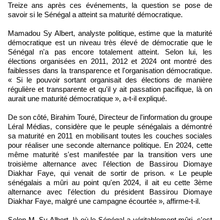
Treize ans après ces événements, la question se pose de
savoir si le Sénégal a atteint sa maturité démocratique.
Mamadou Sy Albert, analyste politique, estime que la maturité
démocratique est un niveau très élevé de démocratie que le
Sénégal n'a pas encore totalement atteint. Selon lui, les
élections organisées en 2011, 2012 et 2024 ont montré des
faiblesses dans la transparence et l'organisation démocratique.
« Si le pouvoir sortant organisait des élections de manière
régulière et transparente et qu'il y ait passation pacifique, là on
aurait une maturité démocratique », a-t-il expliqué.
De son côté, Birahim Touré, Directeur de l'information du groupe
Léral Médias, considère que le peuple sénégalais a démontré
sa maturité en 2011 en mobilisant toutes les couches sociales
pour réaliser une seconde alternance politique. En 2024, cette
même maturité s'est manifestée par la transition vers une
troisième alternance avec l'élection de Bassirou Diomaye
Diakhar Faye, qui venait de sortir de prison. « Le peuple
sénégalais a mûri au point qu'en 2024, il ait eu cette 3ème
alternance avec l'élection du président Bassirou Diomaye
Diakhar Faye, malgré une campagne écourtée », affirme-t-il.
Selon M. Sy Albert, là où le Sénégal a véritablement mûri, c'est