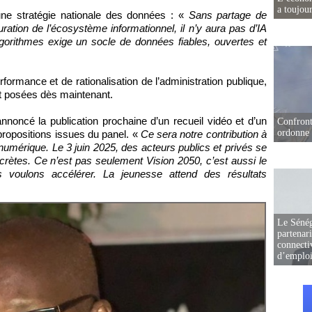
a toujou
’une stratégie nationale des données : «
Sans partage de
ration de l’écosystème informationnel, il n’y aura pas d’IA
lgorithmes exige un socle de données fiables, ouvertes et
rformance et de rationalisation de l’administration publique,
nt posées dès maintenant.
noncé la publication prochaine d’un recueil vidéo et d’un
Confront
ordonne 
propositions issues du panel. «
Ce sera notre contribution à
 numérique. Le 3 juin 2025, des acteurs publics et privés se
ncrètes. Ce n’est pas seulement Vision 2050, c’est aussi le
voulons accélérer. La jeunesse attend des résultats
Le Sénég
partenar
connectiv
d’emplo