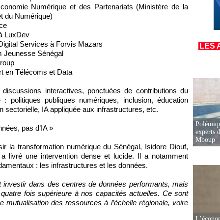
conomie Numérique et des Partenariats (Ministère de la
t du Numérique)
nce
 à LuxDev
igital Services à Forvis Mazars
LES 
um Jeunesse Sénégal
Group
rt en Télécoms et Data
discussions interactives, ponctuées de contributions du
 : politiques publiques numériques, inclusion, éducation
 sectorielle, IA appliquée aux infrastructures, etc.
Polémiqu
nnées, pas d’IA »
experts d
Mboup
ssir la transformation numérique du Sénégal, Isidore Diouf,
a livré une intervention dense et lucide. Il a notamment
ndamentaux : les infrastructures et les données.
ut investir dans des centres de données performants, mais
 quatre fois supérieure à nos capacités actuelles. Ce sont
e mutualisation des ressources à l’échelle régionale, voire
L’écono