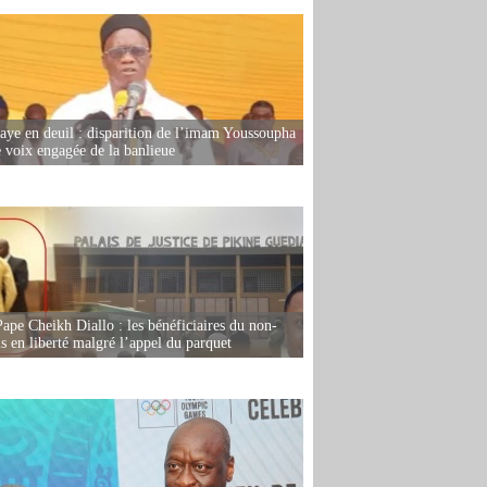
ye en deuil : disparition de l’imam Youssoupha
e voix engagée de la banlieue
Pape Cheikh Diallo : les bénéficiaires du non-
is en liberté malgré l’appel du parquet