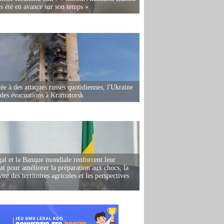
rs été en avance sur son temps »
ée à des attaques russes quotidiennes, l'Ukraine
des évacuations à Kramatorsk
al et la Banque mondiale renforcent leur
iat pour améliorer la préparation aux chocs, la
ité des territoires agricoles et les perspectives
i