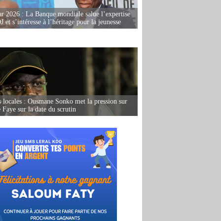
r 2026 : La Banque mondiale salue l’expertise
 et s’intéresse à l’héritage pour la jeunesse
s locales : Ousmane Sonko met la pression sur
Faye sur la date du scrutin