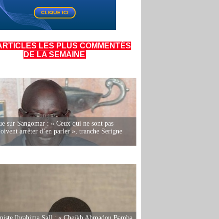
ARTICLES LES PLUS COMMENTÉS
DE LA SEMAINE
e sur Sangomar : « Ceux qui ne sont pas
oivent arrêter d’en parler », tranche Serigne
miste Ibrahima Sall : « Cheikh Ahmadou Bamba