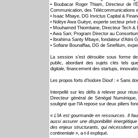
• Boubacar Roger Thiam, Directeur de l’É
Communication, des Télécommunications e
• Isaac Mbaye, DG Invictus Capital & Fina
• Ndèye Awa Guèye, experte secteur privé
• Mouhamed Thiombane, Directeur Tech & D
• Awa Sarr, Program Director au Consorti
• Ibrahima Santy Mbaye, fondateur d’Atini 
• Sofiane Bounaffaa, DG de Sinefilum, expe
La session s’est déroulée sous forme de 
public, abordant des sujets clés tels que
digitale, financement des startups, innovation
Les propos forts d’Isidore Diouf : « Sans do
Interpellé sur les défis à relever pour réu
Directeur général de Sénégal Numérique, 
souligné que l’IA repose sur deux piliers fo
«
L’IA est gourmande en ressources. Il fa
aussi assurer une disponibilité énergétique
des enjeux structurants, qui nécessitent un
continentale
», a-t-il expliqué.