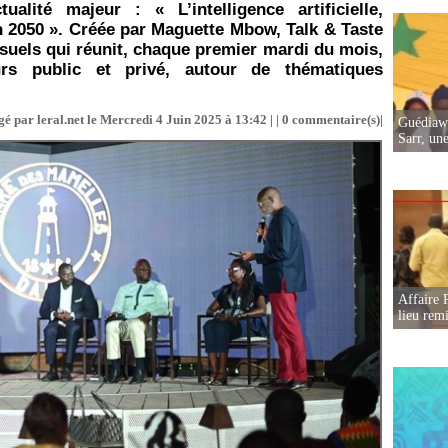
lité majeur : « L’intelligence artificielle,
n 2050 ». Créée par Maguette Mbow, Talk & Taste
uels qui réunit, chaque premier mardi du mois,
rs public et privé, autour de thématiques
é par leral.net le Mercredi 4 Juin 2025 à 13:42 | |
0
commentaire(s)|
Guédiawa
Sarr, un
Affaire 
lieu rem