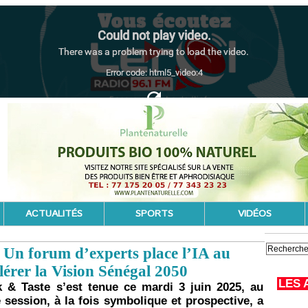
ACTUALITÉS
SPORTS
VIDÉOS
: Un forum d’experts place l’IA au
lérer la Vision Sénégal 2050
LES 
k & Taste s’est tenue ce mardi 3 juin 2025, au
 session, à la fois symbolique et prospective, a