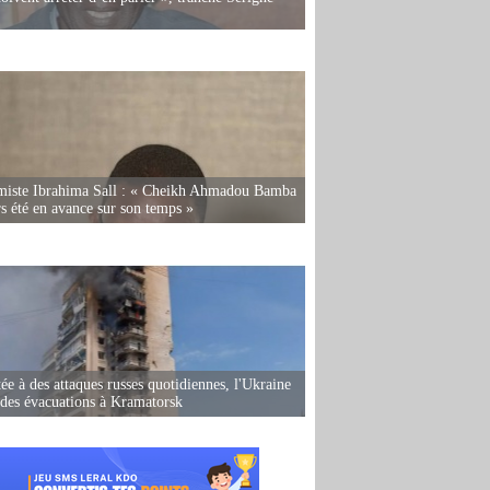
miste Ibrahima Sall : « Cheikh Ahmadou Bamba
rs été en avance sur son temps »
ée à des attaques russes quotidiennes, l'Ukraine
des évacuations à Kramatorsk