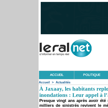
ACCUEIL
POLITIQUE
Accueil
>
Actualités
À Jaxaay, les habitants rep
inondations : Leur appel à l’
Presque vingt ans après avoir été 
milliers de sinistrés revivent le 