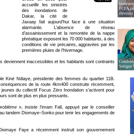
Insécurit
accueillir les sinistrés
FCFA pou
des inondations de
éleveurs
Dakar, la cité de
Jaxaay fait aujourd’hui face à une situation
alarmante. L’absence de réseau
d’assainissement et la remontée de la nappe
phréatique exposent les 70 000 habitants, à des
conditions de vie précaires, aggravées par les
premières pluies de l’hivernage.
ns deviennent inaccessibles et les habitants sont contraints
Condoléa
Serigne
ole Kiné Ndiaye, présidente des femmes du quartier 11B.
 conséquences de la route 4km400 construite récemment,
 jeunes du collectif Focus Zéro Inondation s’activent pour
ours sont de plus en plus pressants.
 problème
», insiste l’imam Fall, appuyé par le conseiller
le au tandem Diomaye–Sonko pour tenir les engagements de
u Diomaye Faye a récemment instruit son gouvernement