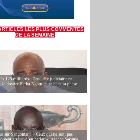
ARTICLES LES PLUS COMMENTÉS
DE LA SEMAINE
es 125 milliards : l’enquête judiciaire est
, le dossier Farba Ngom entre dans sa phase
e sur Sangomar : « Ceux qui ne sont pas
oivent arrêter d’en parler », tranche Serigne