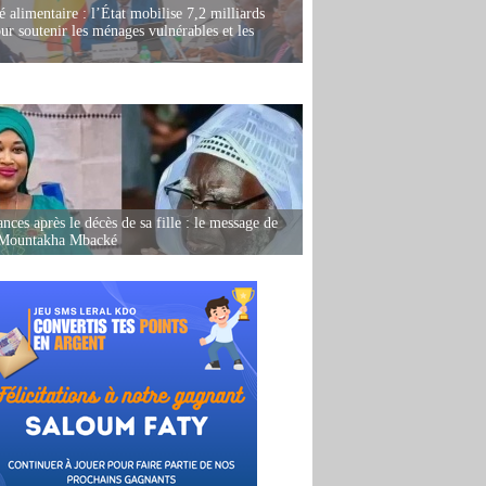
é alimentaire : l’État mobilise 7,2 milliards
r soutenir les ménages vulnérables et les
nces après le décès de sa fille : le message de
 Mountakha Mbacké