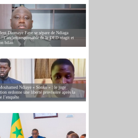
dent Diomaye Faye se sépare de Ndiaga
: l’ancien responsable de la DED réagit et
on bilan
Mouhamed Ndiaye « Sonko » : le juge
tion ordonne une liberté provisoire après la
de l’enquête