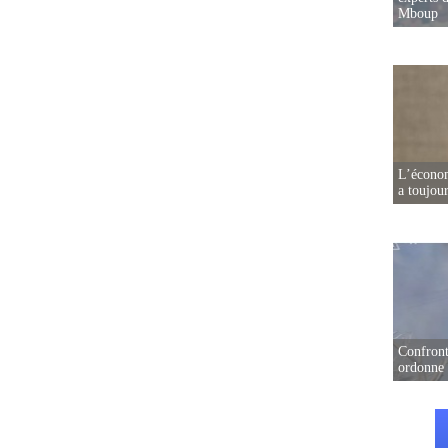
Mboup
L’écono
a toujou
Confront
ordonne 