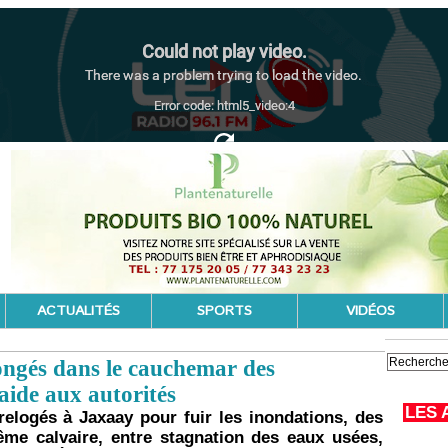
ACTUALITÉS
SPORTS
VIDÉOS
longés dans le cauchemar des
aide aux autorités
LES 
relogés à Jaxaay pour fuir les inondations, des
même calvaire, entre stagnation des eaux usées,