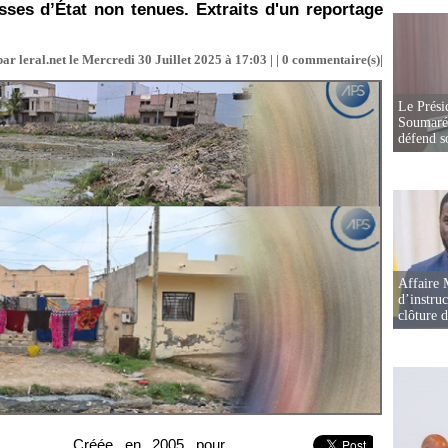
ses d’État non tenues. Extraits d'un reportage
ar leral.net le Mercredi 30 Juillet 2025 à 17:03 | |
0
commentaire(s)|
Le Prési
Soumaré 
défend s
Affaire 
d’instruc
clôture 
Créée en 2005 pour