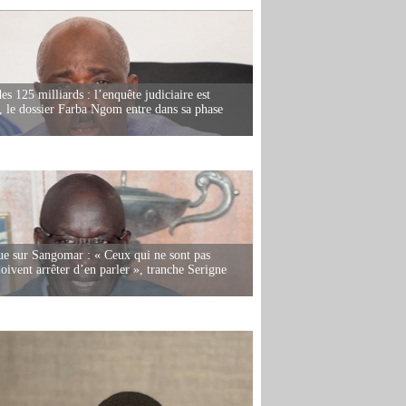
es 125 milliards : l’enquête judiciaire est
, le dossier Farba Ngom entre dans sa phase
e sur Sangomar : « Ceux qui ne sont pas
oivent arrêter d’en parler », tranche Serigne