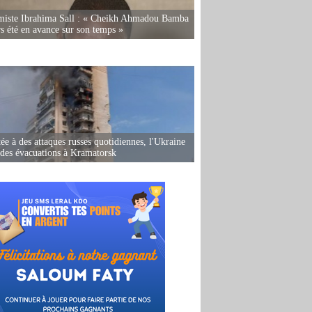
miste Ibrahima Sall : « Cheikh Ahmadou Bamba
rs été en avance sur son temps »
ée à des attaques russes quotidiennes, l'Ukraine
des évacuations à Kramatorsk