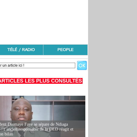
TÉLÉ / RADIO
PEOPLE
ARTICLES LES PLUS CONSULTÉS
dent Diomaye Faye se sépare de Ndiaga
: l’ancien responsable de la DED réagit et
on bilan