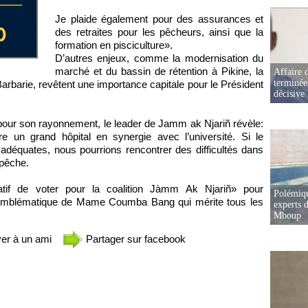
Je plaide également pour des assurances et
des retraites pour les pêcheurs, ainsi que la
formation en pisciculture».
D’autres enjeux, comme la modernisation du
marché et du bassin de rétention à Pikine, la
Affaire d
terminée
 Barbarie, revêtent une importance capitale pour le Président
décisive
pour son rayonnement, le leader de Jamm ak Njariñ révèle:
e un grand hôpital en synergie avec l’université. Si le
équates, nous pourrions rencontrer des difficultés dans
 pêche.
atif de voter pour la coalition Jàmm Ak Njariñ» pour
Polémiqu
ité emblématique de Mame Coumba Bang qui mérite tous les
experts d
Mboup
er à un ami
Partager sur facebook