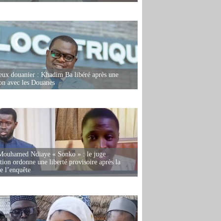
eux douanier : Khadim Ba libéré après une
ion avec les Douanes
Mouhamed Ndiaye « Sonko » : le juge
tion ordonne une liberté provisoire après la
de l’enquête