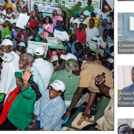
Contenti
transact
Affaire 
d’instruc
clôture 