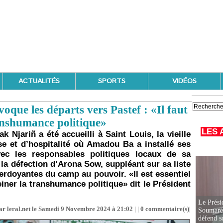
ACTUALITÉS
SPORTS
VIDÉOS
que les départs vers Pastef : «Il faut
ranshumance politique»
LES 
 Njariñ a été accueilli à Saint Louis, la vieille
euse et d’hospitalité où Amadou Ba a installé ses
vec les responsables politiques locaux de sa
é la défection d’Arona Sow, suppléant sur sa liste
verdoyantes du camp au pouvoir. «Il est essentiel
iner la transhumance politique» dit le Président
Le Prési
ar leral.net le Samedi 9 Novembre 2024 à 21:02 | |
0
commentaire(s)|
Soumaré 
défend s