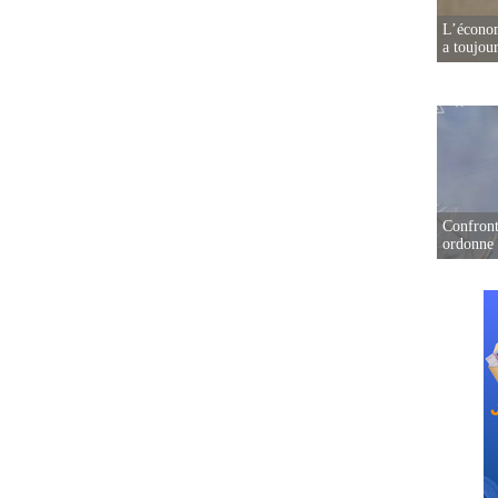
L’écono
a toujou
Confront
ordonne 