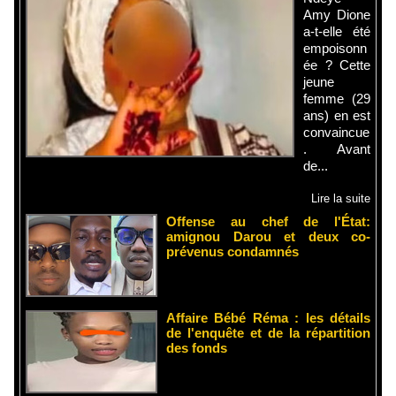
Amy Dione
a-t-elle été
empoisonn
ée ? Cette
jeune
femme (29
ans) en est
convaincue
. Avant
de...
Lire la suite
Offense au chef de l'État:
amignou Darou et deux co-
prévenus condamnés
Affaire Bébé Réma : les détails
de l'enquête et de la répartition
des fonds