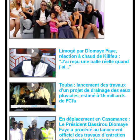
malveillant
es et aux
tentatives
de
récupératio
n visant à
semer le
doute...
Limogé par Diomaye Faye,
réaction à chaud de Kilifeu :
"J'ai reçu une balle réelle quand
j'ai..."
Touba : lancement des travaux
d’un projet de drainage des eaux
pluviales, estimé à 15 milliards
de FCfa ‎
En déplacement en Casamance :
Le Président Bassirou Diomaye
Faye a procédé au lancement
officiel des travaux d’entretien