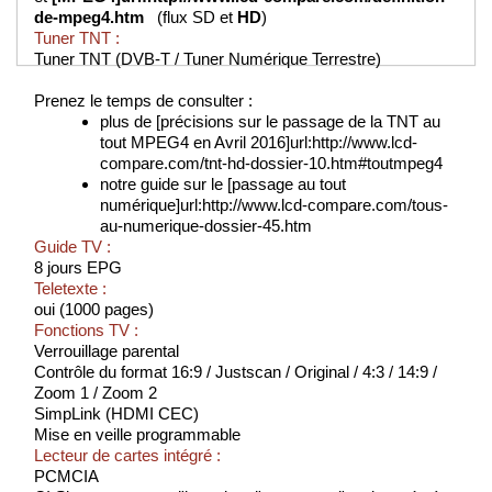
de-mpeg4.htm
(flux SD et
HD
)
Tuner TNT :
Tuner TNT (DVB-T / Tuner Numérique Terrestre)
Prenez le temps de consulter :
plus de [précisions sur le passage de la TNT au
tout MPEG4 en Avril 2016]url:http://www.lcd-
compare.com/tnt-hd-dossier-10.htm#toutmpeg4
notre guide sur le [passage au tout
numérique]url:http://www.lcd-compare.com/tous-
au-numerique-dossier-45.htm
Guide TV :
8 jours EPG
Teletexte :
oui (1000 pages)
Fonctions TV :
Verrouillage parental
Contrôle du format 16:9 / Justscan / Original / 4:3 / 14:9 /
Zoom 1 / Zoom 2
SimpLink (HDMI CEC)
Mise en veille programmable
Lecteur de cartes intégré :
PCMCIA