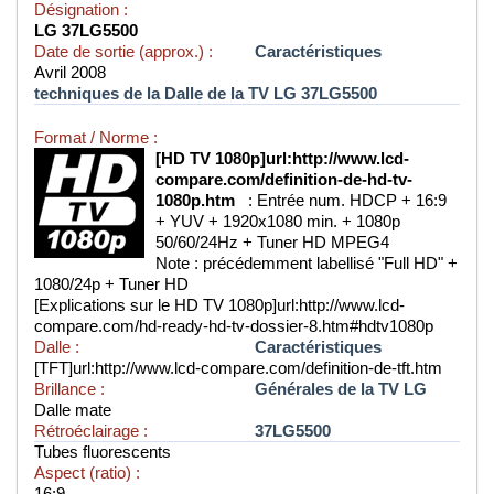
Désignation :
LG 37LG5500
Date de sortie (approx.) :
Caractéristiques
Avril 2008
techniques de la Dalle de la TV LG 37LG5500
Format / Norme :
[HD TV 1080p]url:http://www.lcd-
compare.com/definition-de-hd-tv-
1080p.htm
: Entrée num. HDCP + 16:9
+ YUV + 1920x1080 min. + 1080p
50/60/24Hz + Tuner HD MPEG4
Note : précédemment labellisé "Full HD" +
1080/24p + Tuner HD
[Explications sur le HD TV 1080p]url:http://www.lcd-
compare.com/hd-ready-hd-tv-dossier-8.htm#hdtv1080p
Dalle :
Caractéristiques
[TFT]url:http://www.lcd-compare.com/definition-de-tft.htm
Brillance :
Générales de la TV LG
Dalle mate
Rétroéclairage :
37LG5500
Tubes fluorescents
Aspect (ratio) :
16:9