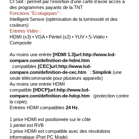
CI Slot : permet par l'insertion d'une carte d'avoir accès à
des programmes payants de la TNT
Fonctions "Ecologiques" :
Intelligent Sensor (optimisation de la luminosité et des
couleurs)
Entrées Vidéo :
HDMI (x3) • VGA • Péritel (x2) • YUV • S-Vidéo •
Composite
Au moins une entrée
[HDMI 1.3]url:http://www.lcd-
compare.com/definition-de-hdmi.htm
compatibles
[CEC]url:http://www.lcd-
compare.com/definition-de-cec.htm
:
Simplink
(une
seule télécommande pour plusieurs appareils)
Au moins une entrée HDMI
compatible
[HDCP]url:http://www.lcd-
compare.com/definition-de-hdcp.htm
(protection contre
la copie).
Entrées HDMI compatibles
24 Hz
.
1 prise HDMI est positionnée sur le côté
1 péritel est RVB
1 prise HDMI est compatible avec des résolutions
informatique (Port PC Mode)