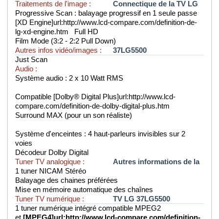
Traitements de l'image :
Connectique de la TV LG
Progressive Scan : balayage progressif en 1 seule passe
[XD Engine]url:http://www.lcd-compare.com/definition-de-
lg-xd-engine.htm Full HD
Film Mode (3:2 - 2:2 Pull Down)
Autres infos vidéo/images :
37LG5500
Just Scan
Audio :
Système audio : 2 x 10 Watt RMS
Compatible [Dolby® Digital Plus]url:http://www.lcd-
compare.com/definition-de-dolby-digital-plus.htm
Surround MAX (pour un son réaliste)
Système d'enceintes : 4 haut-parleurs invisibles sur 2
voies
Décodeur Dolby Digital
Tuner TV analogique :
Autres informations de la
1 tuner NICAM Stéréo
Balayage des chaines préférées
Mise en mémoire automatique des chaînes
Tuner TV numérique :
TV LG 37LG5500
1 tuner numérique intégré compatible MPEG2
et
[MPEG4]url:http://www.lcd-compare.com/definition-