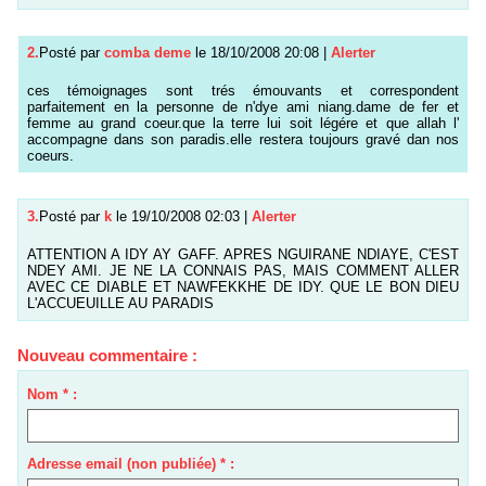
2.
Posté par
comba deme
le 18/10/2008 20:08
|
Alerter
ces témoignages sont trés émouvants et correspondent
parfaitement en la personne de n'dye ami niang.dame de fer et
femme au grand coeur.que la terre lui soit légére et que allah l'
accompagne dans son paradis.elle restera toujours gravé dan nos
coeurs.
3.
Posté par
k
le 19/10/2008 02:03
|
Alerter
ATTENTION A IDY AY GAFF. APRES NGUIRANE NDIAYE, C'EST
NDEY AMI. JE NE LA CONNAIS PAS, MAIS COMMENT ALLER
AVEC CE DIABLE ET NAWFEKKHE DE IDY. QUE LE BON DIEU
L'ACCUEUILLE AU PARADIS
Nouveau commentaire :
Nom * :
Adresse email (non publiée) * :