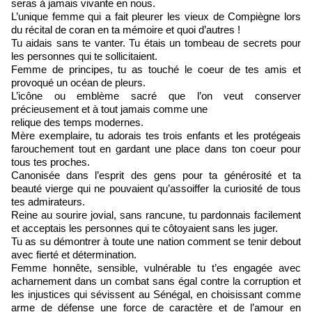
seras à jamais vivante en nous.
L’unique femme qui a fait pleurer les vieux de Compiègne lors
du récital de coran en ta mémoire et quoi d’autres !
Tu aidais sans te vanter. Tu étais un tombeau de secrets pour
les personnes qui te sollicitaient.
Femme de principes, tu as touché le coeur de tes amis et
provoqué un océan de pleurs.
L’icône ou emblème sacré que l’on veut conserver
précieusement et à tout jamais comme une
relique des temps modernes.
Mère exemplaire, tu adorais tes trois enfants et les protégeais
farouchement tout en gardant une place dans ton coeur pour
tous tes proches.
Canonisée dans l’esprit des gens pour ta générosité et ta
beauté vierge qui ne pouvaient qu’assoiffer la curiosité de tous
tes admirateurs.
Reine au sourire jovial, sans rancune, tu pardonnais facilement
et acceptais les personnes qui te côtoyaient sans les juger.
Tu as su démontrer à toute une nation comment se tenir debout
avec fierté et détermination.
Femme honnête, sensible, vulnérable tu t’es engagée avec
acharnement dans un combat sans égal contre la corruption et
les injustices qui sévissent au Sénégal, en choisissant comme
arme de défense une force de caractère et de l’amour en