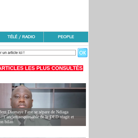
TÉLÉ / RADIO
PEOPLE
ARTICLES LES PLUS CONSULTÉS
dent Diomaye Faye se sépare de Ndiaga
: l’ancien responsable de la DED réagit et
on bilan