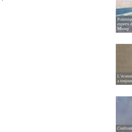
Polémiqu
experts d
Mboup
L’écono
a toujou
Confront