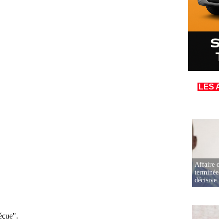
LES 
Affaire d
terminée
décisive