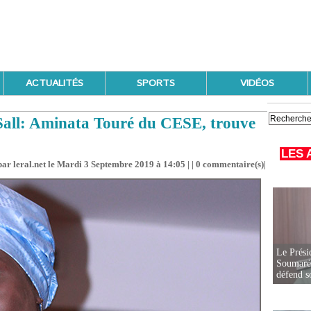
ACTUALITÉS
SPORTS
VIDÉOS
all: Aminata Touré du CESE, trouve
LES 
ar leral.net le Mardi 3 Septembre 2019 à 14:05 | |
0
commentaire(s)|
Le Prési
Soumaré 
défend s