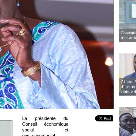
Contenti
transact
Affaire 
d’instruc
clôture 
La présidente du
Conseil économique
social et
environnemental,