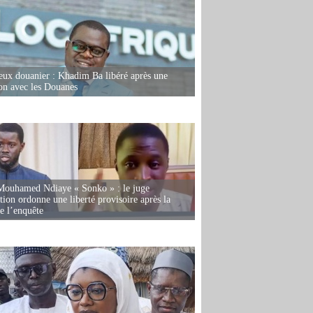
eux douanier : Khadim Ba libéré après une
ion avec les Douanes
Mouhamed Ndiaye « Sonko » : le juge
tion ordonne une liberté provisoire après la
de l’enquête