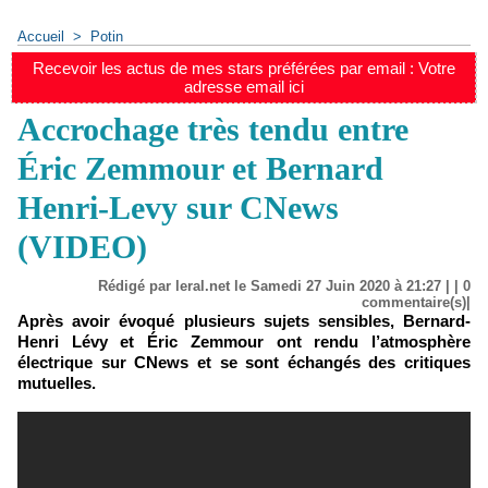
Accueil
>
Potin
Recevoir les actus de mes stars préférées par email : Votre
adresse email ici
Accrochage très tendu entre
Éric Zemmour et Bernard
Henri-Levy sur CNews
(VIDEO)
Rédigé par leral.net le Samedi 27 Juin 2020 à 21:27 | |
0
commentaire(s)|
Après avoir évoqué plusieurs sujets sensibles, Bernard-
Henri Lévy et Éric Zemmour ont rendu l’atmosphère
électrique sur CNews et se sont échangés des critiques
mutuelles.