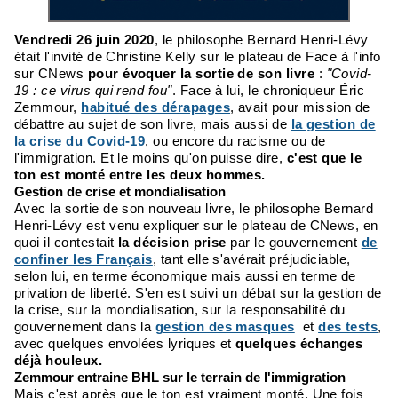
Vendredi 26 juin 2020
, le philosophe Bernard Henri-Lévy
était l'invité de Christine Kelly sur le plateau de Face à l'info
sur CNews
pour évoquer la sortie de son livre
:
"Covid-
19 : ce virus qui rend fou"
. Face à lui, le chroniqueur Éric
Zemmour,
habitué des dérapages
, avait pour mission de
débattre au sujet de son livre, mais aussi de
la gestion de
la crise du Covid-19
, ou encore du racisme ou de
l'immigration. Et le moins qu'on puisse dire,
c'est que le
ton est monté entre les deux hommes.
Gestion de crise et mondialisation
Avec la sortie de son nouveau livre, le philosophe Bernard
Henri-Lévy est venu expliquer sur le plateau de CNews, en
quoi il contestait
la décision prise
par le gouvernement
de
confiner les Français
, tant elle s'avérait préjudiciable,
selon lui, en terme économique mais aussi en terme de
privation de liberté. S'en est suivi un débat sur la gestion de
la crise, sur la mondialisation, sur la responsabilité du
gouvernement dans la
gestion des masques
et
des tests
,
avec quelques envolées lyriques et
quelques échanges
déjà houleux.
Zemmour entraine BHL sur le terrain de l'immigration
Mais c'est après que le ton est vraiment monté. Une fois