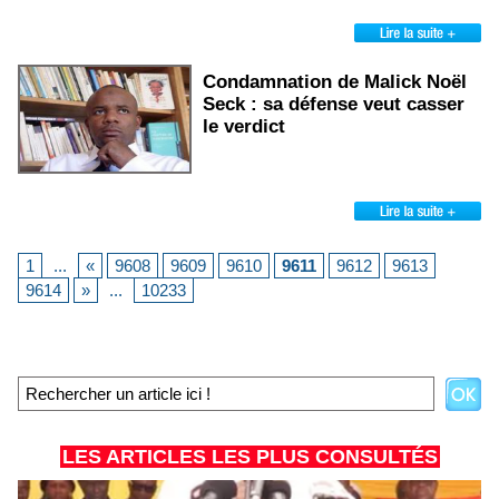
Condamnation de Malick Noël
Seck : sa défense veut casser
le verdict
1
...
«
9608
9609
9610
9611
9612
9613
9614
»
...
10233
LES ARTICLES LES PLUS CONSULTÉS