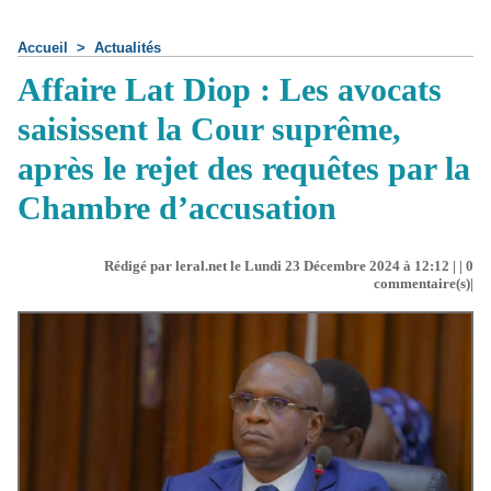
Accueil
>
Actualités
Affaire Lat Diop : Les avocats
saisissent la Cour suprême,
après le rejet des requêtes par la
Chambre d’accusation
Rédigé par leral.net le Lundi 23 Décembre 2024 à 12:12 | |
0
commentaire(s)|