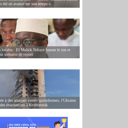
rs été en avance sur son temps »
s locales : El Malick Ndiaye hausse le ton et
out scénario de report
ée à des attaques russes quotidiennes, l'Ukraine
des évacuations à Kramatorsk