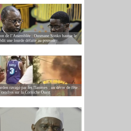
ion de l’Assemblée : Ousmane Sonko hausse le
rédit une lourde défaite au pouvoir
rden ravagé par les flammes : un décor de fête
n cendres sur la Corniche Ouest