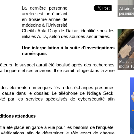
La dernière personne
Affaire 
personne
arrêtée est un étudiant
en troisième année de
médecine à l’Université
Cheikh Anta Diop de Dakar, identifié sous les
initiales A. D., selon des sources sécuritaires.
Une interpellation à la suite d’investigations
numériques
Mali : un
uêteurs, le suspect aurait été localisé après des recherches
moins 10
 Linguère et ses environs. Il se serait réfugié dans la zone
à des éléments numériques liés à des échanges présumés
n cause dans le dossier. Le téléphone de Ndiaga Seck,
oité par les services spécialisés de cybersécurité afin
ditions attendues
ct a été placé en garde à vue pour les besoins de l’enquête.
 vérifications afin de déterminer le rôle exact de chaque