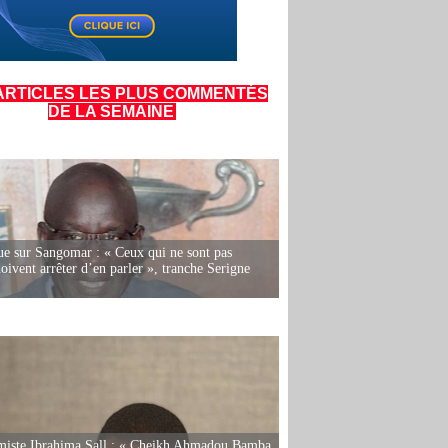
ARTICLES LES PLUS COMMENTÉS
DE LA SEMAINE
e sur Sangomar : « Ceux qui ne sont pas
oivent arrêter d’en parler », tranche Serigne
miste Ibrahima Sall : « Cheikh Ahmadou Bamba