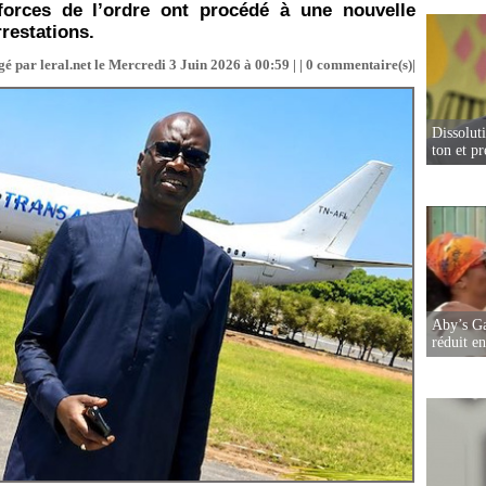
 forces de l’ordre ont procédé à une nouvelle
rrestations.
é par leral.net le Mercredi 3 Juin 2026 à 00:59 | |
0
commentaire(s)|
Dissolut
ton et p
Aby’s Ga
réduit e