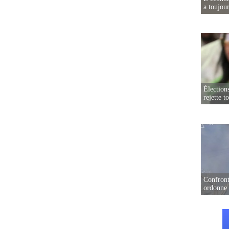
a toujou
Élection
rejette t
Confront
ordonne 