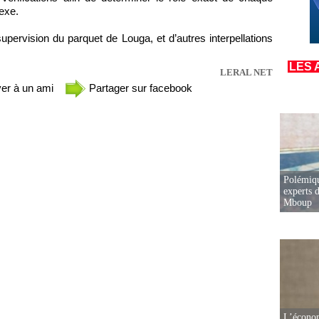
exe.
upervision du parquet de Louga, et d’autres interpellations
LES 
LERAL NET
er à un ami
Partager sur facebook
Polémiqu
experts d
Mboup
L’écono