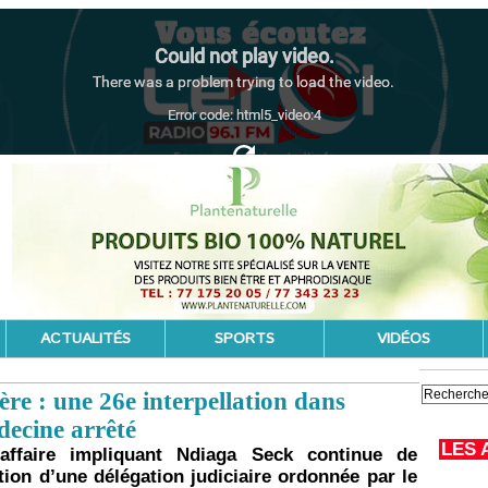
ACTUALITÉS
SPORTS
VIDÉOS
re : une 26e interpellation dans
decine arrêté
LES 
l’affaire impliquant Ndiaga Seck continue de
tion d’une délégation judiciaire ordonnée par le