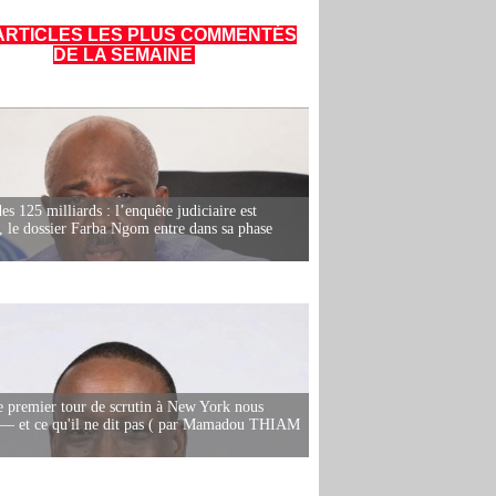
ARTICLES LES PLUS COMMENTÉS
DE LA SEMAINE
es 125 milliards : l’enquête judiciaire est
, le dossier Farba Ngom entre dans sa phase
e premier tour de scrutin à New York nous
— et ce qu'il ne dit pas ( par Mamadou THIAM