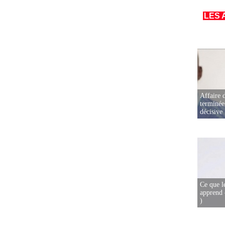
LES 
Affaire d
terminée
décisive
Ce que l
apprend 
)