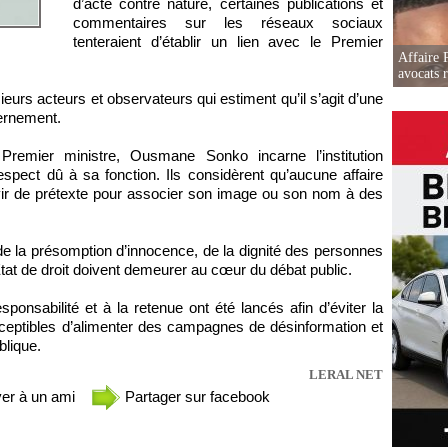
d’acte contre nature, certaines publications et
commentaires sur les réseaux sociaux
tenteraient d’établir un lien avec le Premier
Affaire 
avocats r
rs acteurs et observateurs qui estiment qu’il s’agit d’une
vernement.
Premier ministre, Ousmane Sonko incarne l’institution
espect dû à sa fonction. Ils considèrent qu’aucune affaire
ervir de prétexte pour associer son image ou son nom à des
e la présomption d’innocence, de la dignité des personnes
tat de droit doivent demeurer au cœur du débat public.
ponsabilité et à la retenue ont été lancés afin d’éviter la
ceptibles d’alimenter des campagnes de désinformation et
blique.
LERAL NET
er à un ami
Partager sur facebook