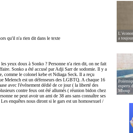
L’écono
a toujou
Polémiqu
experts d
Mboup