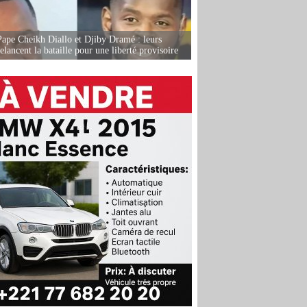
Pape Cheikh Diallo et Djiby Dramé : leurs
elancent la bataille pour une liberté provisoire