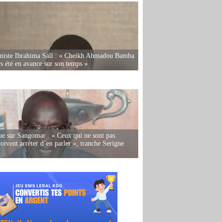
miste Ibrahima Sall : « Cheikh Ahmadou Bamba
rs été en avance sur son temps »
e sur Sangomar : « Ceux qui ne sont pas
oivent arrêter d’en parler », tranche Serigne