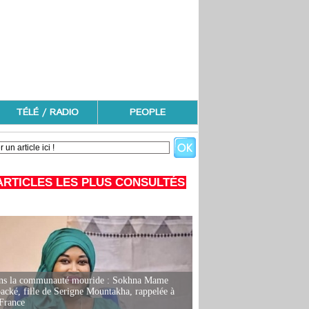
TÉLÉ / RADIO
PEOPLE
ARTICLES LES PLUS CONSULTÉS
ans la communauté mouride : Sokhna Mame
ké, fille de Serigne Mountakha, rappelée à
France