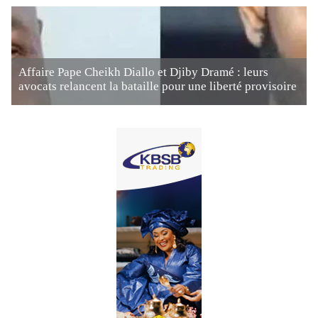
Affaire Pape Cheikh Diallo et Djiby Dramé : leurs
avocats relancent la bataille pour une liberté provisoire