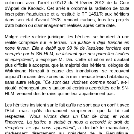
culminant avec l’arrêt n°01/12 du 9 février 2012 de la Cour
d’Appel de Kaolack. Cet arrêt a ordonné la radiation de toute
inscription frauduleuse et a restitué le TF 1451/R aux héritiers
dans son état d’avant 1978, rendant caducs, tous les projets
d’attribution ou d’aménagement réalisés après cette date.
Malgré cette victoire juridique, les héritiers se heurtent à une
réalité complexe sur le terrain. "
La justice a déjà tranché en
notre faveur. Elle a établi que 98 % de l’assiette foncière est
occupée par la SN-HLM, ne laissant que des parcelles isolées
et éparpillées
", a expliqué M. Dia. Cette situation est d’autant
plus difficile à accepter, que la majorité des héritiers, délogés de
Wakhinane Nimzatt à cause des inondations, se retrouvent
aujourd’hui dans des zones où la mer menace leurs habitations,
sans autre refuge. "
Ce sont des victimes comme nous
", a-t-il
ajouté, dénonçant une situation où certains accrédités de la SN-
HLM, vendent des terrains qui ne leur appartiennent pas.
Les héritiers insistent sur le fait qu’ils ne sont pas en conflit avec
l’État, mais qu’ils demandent simplement que la loi soit
respectée. "
Nous vivons dans un État de droit, et vous
l’incarnez. La justice a statué et nous a accordé le droit de
récupérer ce qui nous appartient
", a déclaré le mandataire,
s’adressant directement au président de la République,