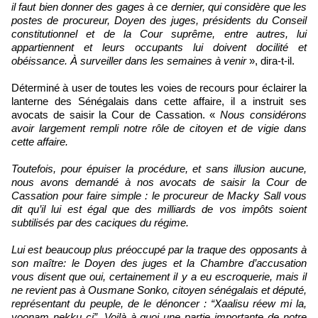
il faut bien donner des gages à ce dernier, qui considère que les
postes de procureur, Doyen des juges, présidents du Conseil
constitutionnel et de la Cour suprême, entre autres, lui
appartiennent et leurs occupants lui doivent docilité et
obéissance. À surveiller dans les semaines à venir
», dira-t-il.
Déterminé à user de toutes les voies de recours pour éclairer la
lanterne des Sénégalais dans cette affaire, il a instruit ses
avocats de saisir la Cour de Cassation. «
Nous considérons
avoir largement rempli notre rôle de citoyen et de vigie dans
cette affaire.
Toutefois, pour épuiser la procédure, et sans illusion aucune,
nous avons demandé à nos avocats de saisir la Cour de
Cassation pour faire simple : le procureur de Macky Sall vous
dit qu’il lui est égal que des milliards de vos impôts soient
subtilisés par des caciques du régime.
Lui est beaucoup plus préoccupé par la traque des opposants à
son maître: le Doyen des juges et la Chambre d’accusation
vous disent que oui, certainement il y a eu escroquerie, mais il
ne revient pas à Ousmane Sonko, citoyen sénégalais et député,
représentant du peuple, de le dénoncer : “Xaalisu réew mi la,
yoonam nekku ci”. Voilà à quoi une partie importante de notre