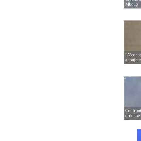
Mboup
L’écono
a toujou
Confront
ordonne 