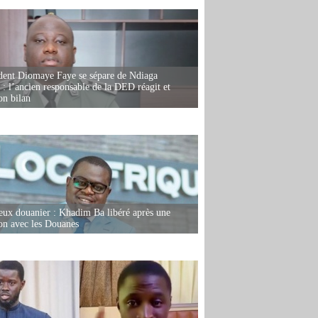
dent Diomaye Faye se sépare de Ndiaga
: l’ancien responsable de la DED réagit et
on bilan
eux douanier : Khadim Ba libéré après une
ion avec les Douanes