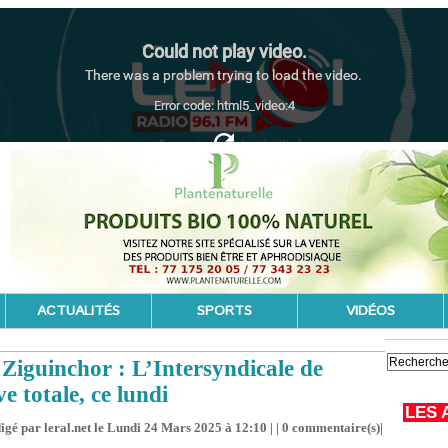
ACTUALITÉS
SPORTS
VIDÉOS
Ziguinchor : L’Intersyndicale de
e totale, ce lundi
LES 
igé par leral.net le Lundi 24 Mars 2025 à 12:10 | |
0
commentaire(s)|