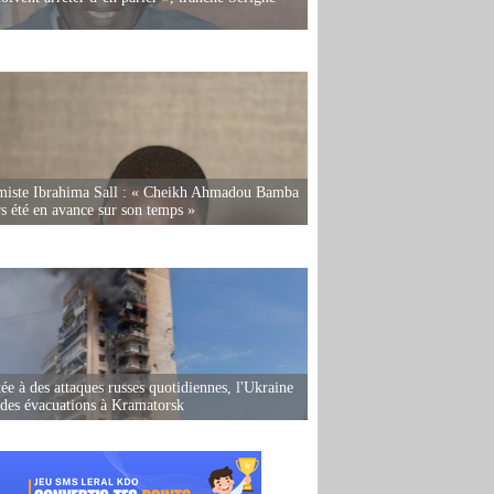
miste Ibrahima Sall : « Cheikh Ahmadou Bamba
rs été en avance sur son temps »
ée à des attaques russes quotidiennes, l'Ukraine
des évacuations à Kramatorsk