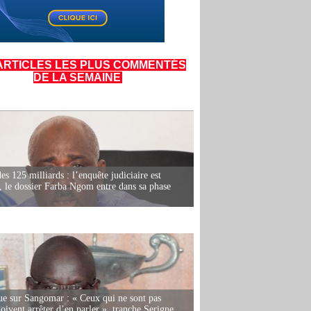
ARTICLES LES PLUS COMMENTÉS
DE LA SEMAINE
es 125 milliards : l’enquête judiciaire est
, le dossier Farba Ngom entre dans sa phase
e sur Sangomar : « Ceux qui ne sont pas
oivent arrêter d’en parler », tranche Serigne