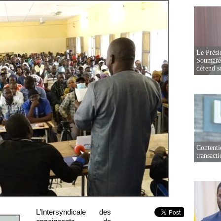
Le Prési
Soumaré 
défend s
Contenti
transact
L’Intersyndicale des