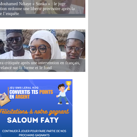
Mouhamed Ndiaye « Sonko » : le juge
tion ordonne une liberté provisoire après la
de l’enquête
 critiquée après une intervention en français,
relancé sur la forme et le fond