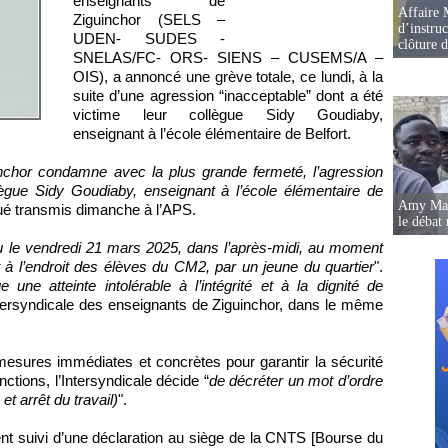
enseignants de
Affaire 
Ziguinchor (SELS –
d’instruc
UDEN- SUDES -
clôture 
SNELAS/FC- ORS- SIENS – CUSEMS/A –
OIS), a annoncé une grève totale, ce lundi, à la
suite d’une agression “inacceptable” dont a été
victime leur collègue Sidy Goudiaby,
enseignant à l’école élémentaire de Belfort.
inchor condamne avec la plus grande fermeté, l’agression
lègue Sidy Goudiaby, enseignant à l’école élémentaire de
Amy Mara
qué transmis dimanche à l’APS.
le débat 
eu le vendredi 21 mars 2025, dans l’après-midi, au moment
 à l’endroit des élèves du CM2, par un jeune du quartier
".
 une atteinte intolérable à l’intégrité et à la dignité de
’Intersyndicale des enseignants de Ziguinchor, dans le même
 mesures immédiates et concrètes pour garantir la sécurité
ctions, l’Intersyndicale décide “
de décréter un mot d’ordre
et arrêt du travail)
".
t suivi d’une déclaration au siège de la CNTS [Bourse du