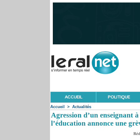
ACCUEIL
POLITIQUE
Accueil
>
Actualités
Agression d’un enseignant à 
l’éducation annonce une grèv
Réd